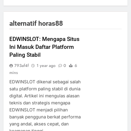
alternatif horas88
EDWINSLOT: Mengapa Situs
Ini Masuk Daftar Platform
Paling Stabil
793af4f
1 year ago
0
6
mins
EDWINSLOT dikenal sebagai salah
satu platform paling stabil di dunia
digital. Artikel ini mengulas alasan
teknis dan strategis mengapa
EDWINSLOT menjadi pilihan
banyak pengguna berkat performa
yang andal, akses cepat, dan
keamanan tinggi.