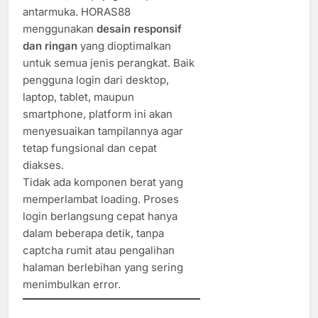
antarmuka. HORAS88
menggunakan
desain responsif
dan ringan
yang dioptimalkan
untuk semua jenis perangkat. Baik
pengguna login dari desktop,
laptop, tablet, maupun
smartphone, platform ini akan
menyesuaikan tampilannya agar
tetap fungsional dan cepat
diakses.
Tidak ada komponen berat yang
memperlambat loading. Proses
login berlangsung cepat hanya
dalam beberapa detik, tanpa
captcha rumit atau pengalihan
halaman berlebihan yang sering
menimbulkan error.