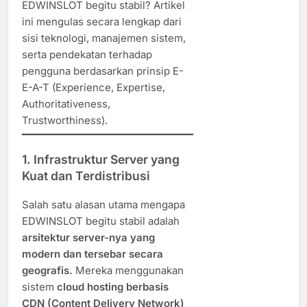
EDWINSLOT begitu stabil? Artikel
ini mengulas secara lengkap dari
sisi teknologi, manajemen sistem,
serta pendekatan terhadap
pengguna berdasarkan prinsip E-
E-A-T (Experience, Expertise,
Authoritativeness,
Trustworthiness).
1. Infrastruktur Server yang
Kuat dan Terdistribusi
Salah satu alasan utama mengapa
EDWINSLOT begitu stabil adalah
arsitektur server-nya yang
modern dan tersebar secara
geografis.
Mereka menggunakan
sistem
cloud hosting berbasis
CDN (Content Delivery Network)