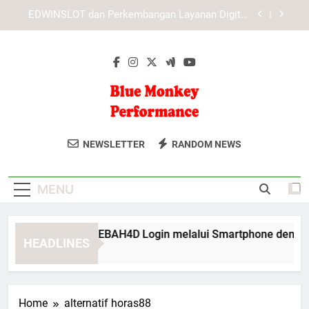
Skip
LEBAH4D dan Perkembangan Layanan Digital
to
yang Semakin Modern
content
KAYA787 dan Perkembangan Layanan Digital yang
Lebih Modern
Cara Melakukan LEBAH4D Login melalui
Smartphone dengan Lebih Aman
EDWINSLOT dan Perkembangan Layanan Digital
yang Semakin Modern
Blue Monkey
Dapatkan Produk Kesehatan Dan
LEBAH4D dan Perkembangan Layanan Digital
NEWSLETTER
RANDOM NEWS
yang Semakin Modern
Performance
Kebugaran Terbaik Di Blue Monkey
KAYA787 dan Perkembangan Layanan Digital yang
Performance. Untuk Performa Optimal
Lebih Modern
MENU
Anda.
ra Melakukan LEBAH4D Login melalui Smartphone dengan L
HEADLINES
Weeks Ago
Home
alternatif horas88