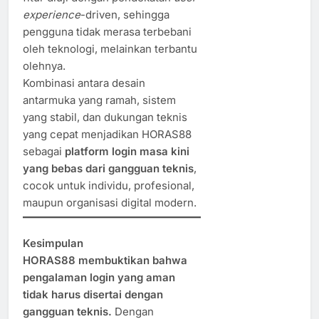
experience
-driven, sehingga
pengguna tidak merasa terbebani
oleh teknologi, melainkan terbantu
olehnya.
Kombinasi antara desain
antarmuka yang ramah, sistem
yang stabil, dan dukungan teknis
yang cepat menjadikan HORAS88
sebagai
platform login masa kini
yang bebas dari gangguan teknis
,
cocok untuk individu, profesional,
maupun organisasi digital modern.
Kesimpulan
HORAS88 membuktikan bahwa
pengalaman login yang aman
tidak harus disertai dengan
gangguan teknis.
Dengan