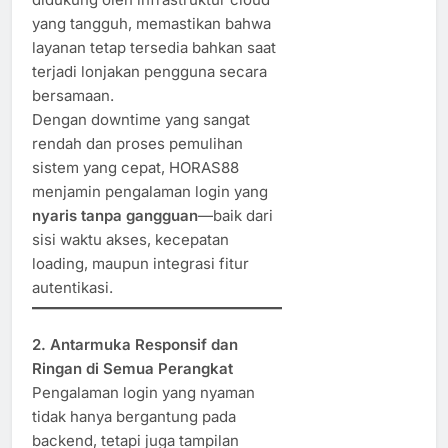
yang tangguh, memastikan bahwa
layanan tetap tersedia bahkan saat
terjadi lonjakan pengguna secara
bersamaan.
Dengan downtime yang sangat
rendah dan proses pemulihan
sistem yang cepat, HORAS88
menjamin pengalaman login yang
nyaris tanpa gangguan
—baik dari
sisi waktu akses, kecepatan
loading, maupun integrasi fitur
autentikasi.
2. Antarmuka Responsif dan
Ringan di Semua Perangkat
Pengalaman login yang nyaman
tidak hanya bergantung pada
backend, tetapi juga tampilan