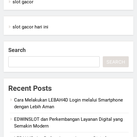
slot gacor
slot gacor hari ini
Search
SEARCH
Recent Posts
Cara Melakukan LEBAH4D Login melalui Smartphone
dengan Lebih Aman
EDWINSLOT dan Perkembangan Layanan Digital yang
Semakin Modern