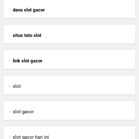
dana slot gacor
situs toto slot
link slot gacor
slot
slot gacor
slot gacor hari ini