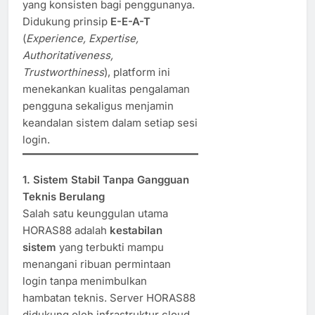
yang konsisten bagi penggunanya.
Didukung prinsip
E-E-A-T
(
Experience, Expertise,
Authoritativeness,
Trustworthiness
), platform ini
menekankan kualitas pengalaman
pengguna sekaligus menjamin
keandalan sistem dalam setiap sesi
login.
1. Sistem Stabil Tanpa Gangguan
Teknis Berulang
Salah satu keunggulan utama
HORAS88 adalah
kestabilan
sistem
yang terbukti mampu
menangani ribuan permintaan
login tanpa menimbulkan
hambatan teknis. Server HORAS88
didukung oleh infrastruktur cloud