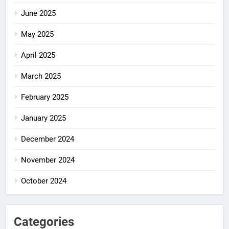
June 2025
May 2025
April 2025
March 2025
February 2025
January 2025
December 2024
November 2024
October 2024
Categories