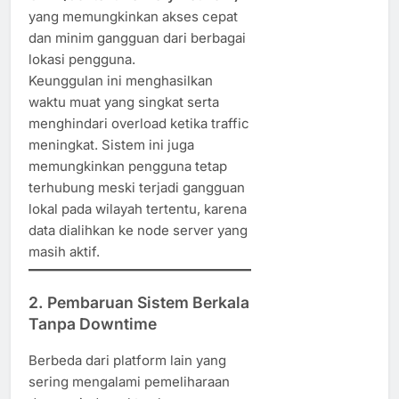
yang memungkinkan akses cepat
dan minim gangguan dari berbagai
lokasi pengguna.
Keunggulan ini menghasilkan
waktu muat yang singkat serta
menghindari overload ketika traffic
meningkat. Sistem ini juga
memungkinkan pengguna tetap
terhubung meski terjadi gangguan
lokal pada wilayah tertentu, karena
data dialihkan ke node server yang
masih aktif.
2. Pembaruan Sistem Berkala
Tanpa Downtime
Berbeda dari platform lain yang
sering mengalami pemeliharaan