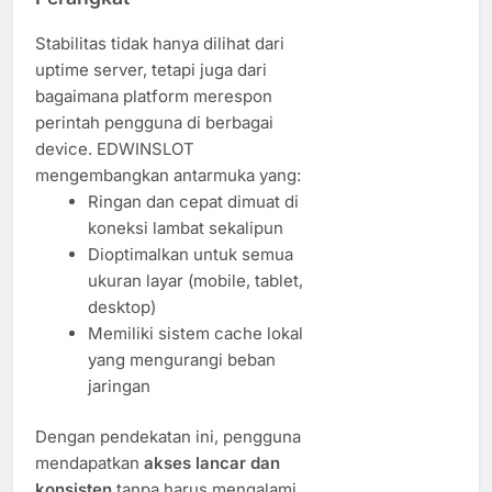
Stabilitas tidak hanya dilihat dari
uptime server, tetapi juga dari
bagaimana platform merespon
perintah pengguna di berbagai
device. EDWINSLOT
mengembangkan antarmuka yang:
Ringan dan cepat dimuat di
koneksi lambat sekalipun
Dioptimalkan untuk semua
ukuran layar (mobile, tablet,
desktop)
Memiliki sistem cache lokal
yang mengurangi beban
jaringan
Dengan pendekatan ini, pengguna
mendapatkan
akses lancar dan
konsisten
tanpa harus mengalami