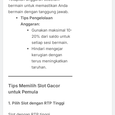
bermain untuk memastikan Anda
bermain dengan tanggung jawab.
Tips Pengelolaan
Anggaran:
Gunakan maksimal 10-
20% dari saldo untuk
setiap sesi bermain.
Hindari mengejar
kerugian dengan
terus meningkatkan
taruhan.
Tips Memilih Slot Gacor
untuk Pemula
1. Pilih Slot dengan RTP Tinggi
Slot dengan RTP tinggi