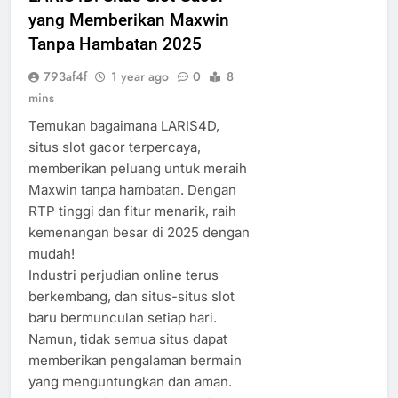
yang Memberikan Maxwin
Tanpa Hambatan 2025
793af4f
1 year ago
0
8
mins
Temukan bagaimana LARIS4D,
situs slot gacor terpercaya,
memberikan peluang untuk meraih
Maxwin tanpa hambatan. Dengan
RTP tinggi dan fitur menarik, raih
kemenangan besar di 2025 dengan
mudah!
Industri perjudian online terus
berkembang, dan situs-situs slot
baru bermunculan setiap hari.
Namun, tidak semua situs dapat
memberikan pengalaman bermain
yang menguntungkan dan aman.