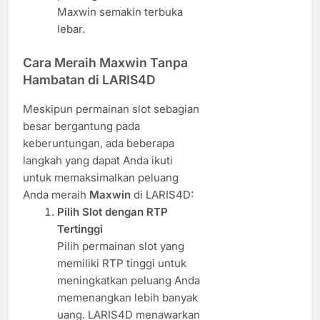
Maxwin semakin terbuka
lebar.
Cara Meraih Maxwin Tanpa
Hambatan di LARIS4D
Meskipun permainan slot sebagian
besar bergantung pada
keberuntungan, ada beberapa
langkah yang dapat Anda ikuti
untuk memaksimalkan peluang
Anda meraih
Maxwin
di LARIS4D:
Pilih Slot dengan RTP
Tertinggi
Pilih permainan slot yang
memiliki RTP tinggi untuk
meningkatkan peluang Anda
memenangkan lebih banyak
uang. LARIS4D menawarkan