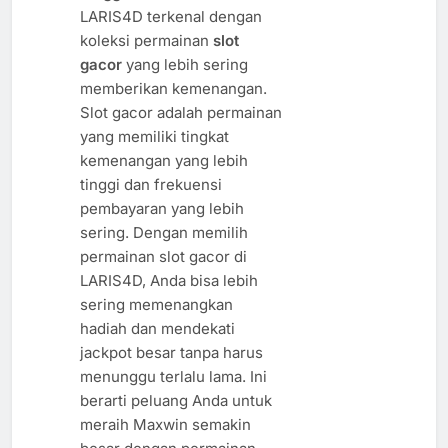
LARIS4D terkenal dengan
koleksi permainan
slot
gacor
yang lebih sering
memberikan kemenangan.
Slot gacor adalah permainan
yang memiliki tingkat
kemenangan yang lebih
tinggi dan frekuensi
pembayaran yang lebih
sering. Dengan memilih
permainan slot gacor di
LARIS4D, Anda bisa lebih
sering memenangkan
hadiah dan mendekati
jackpot besar tanpa harus
menunggu terlalu lama. Ini
berarti peluang Anda untuk
meraih Maxwin semakin