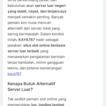
kebutuhan akan
server luar negeri
yang stabil, cepat, dan terpercaya
menjadi semakin penting. Banyak
pemain kini mulai mencari
alternatif dari server lokal yang
sering bermasalah. Dalam kondisi
inilah,
KAYA787
hadir sebagai
jawaban:
situs slot online berbasis
server luar terbaik
yang
menawarkan pengalaman bermain
tanpa hambatan, minim gangguan
teknis, dan potensi kemenangan
kaya787
.
Kenapa Butuh Alternatif
Server Luar?
Tak sedikit pemain slot online yang
mengeluhkan
lag, loading lambat,