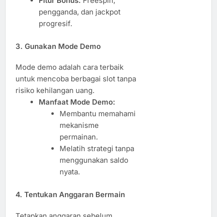
Fitur Bonus:
Freespin,
pengganda, dan jackpot
progresif.
3. Gunakan Mode Demo
Mode demo adalah cara terbaik
untuk mencoba berbagai slot tanpa
risiko kehilangan uang.
Manfaat Mode Demo:
Membantu memahami
mekanisme
permainan.
Melatih strategi tanpa
menggunakan saldo
nyata.
4. Tentukan Anggaran Bermain
Tetapkan anggaran sebelum