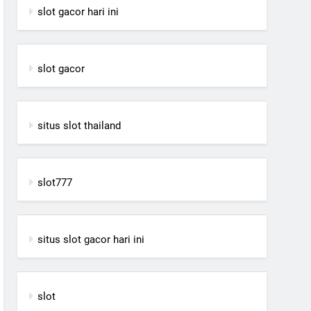
slot gacor hari ini
slot gacor
situs slot thailand
slot777
situs slot gacor hari ini
slot