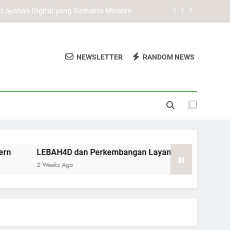
ayanan Digital yang Semakin Modern
ayanan Digital yang Semakin Modern
n Layanan Digital yang Lebih Modern
NEWSLETTER
RANDOM NEWS
e
lalui Smartphone dengan Lebih Aman
ormance. Untuk Performa Optimal Anda.
ayanan Digital yang Semakin Modern
ayanan Digital yang Semakin Modern
n Layanan Digital yang Lebih Modern
EBAH4D dan Perkembangan Layanan Digital yang Semakin M
Weeks Ago