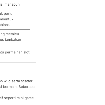
isi manapun
ak perlu
mbentuk
binasi
ing memicu
us tambahan
tu permainan slot
 wild serta scatter
si bermain. Beberapa
if
seperti mini game