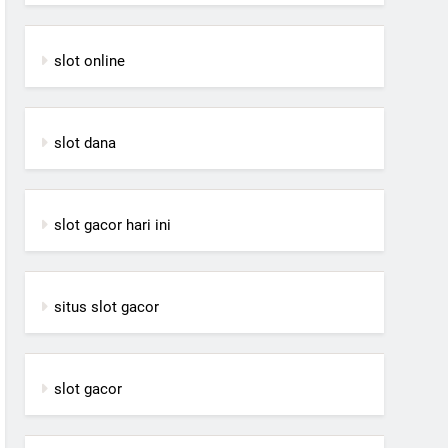
slot online
slot dana
slot gacor hari ini
situs slot gacor
slot gacor