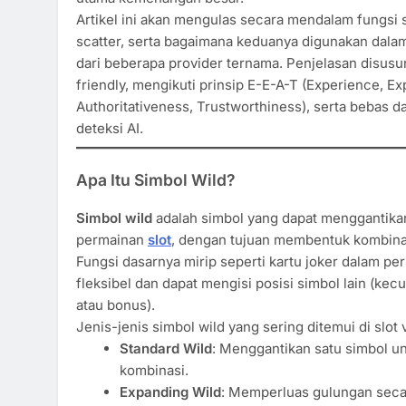
Artikel ini akan mengulas secara mendalam fungsi 
scatter, serta bagaimana keduanya digunakan dalam 
dari beberapa provider ternama. Penjelasan disus
friendly, mengikuti prinsip E-E-A-T (Experience, Ex
Authoritativeness, Trustworthiness), serta bebas da
deteksi AI.
Apa Itu Simbol Wild?
Simbol wild
adalah simbol yang dapat menggantikan
permainan
slot
, dengan tujuan membentuk kombin
Fungsi dasarnya mirip seperti kartu joker dalam per
fleksibel dan dapat mengisi posisi simbol lain (kecu
atau bonus).
Jenis-jenis simbol wild yang sering ditemui di slot v
Standard Wild
: Menggantikan satu simbol 
kombinasi.
Expanding Wild
: Memperluas gulungan secar