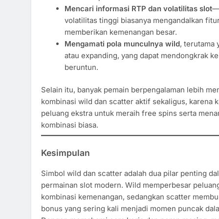
Mencari informasi RTP dan volatilitas slot
—
volatilitas tinggi biasanya mengandalkan fitu
memberikan kemenangan besar.
Mengamati pola munculnya wild
, terutama 
atau expanding, yang dapat mendongkrak k
beruntun.
Selain itu, banyak pemain berpengalaman lebih mem
kombinasi wild dan scatter aktif sekaligus, karen
peluang ekstra untuk meraih free spins serta men
kombinasi biasa.
Kesimpulan
Simbol wild dan scatter adalah dua pilar penting da
permainan slot modern. Wild memperbesar pelua
kombinasi kemenangan, sedangkan scatter membuka
bonus yang sering kali menjadi momen puncak dal