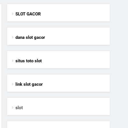
SLOT GACOR
dana slot gacor
situs toto slot
link slot gacor
slot