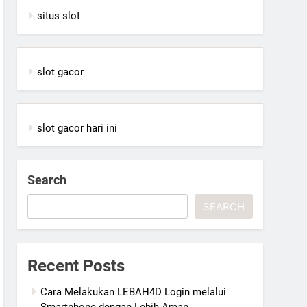
situs slot
slot gacor
slot gacor hari ini
Search
SEARCH
Recent Posts
Cara Melakukan LEBAH4D Login melalui