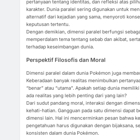
pertanyaan tentang identitas, dan refleksi atas pili
karakter. Dunia paralel sering digunakan untuk me
alternatif dari kejadian yang sama, menyoroti konse
keputusan tertentu.
Dengan demikian, dimensi paralel berfungsi sebagai
memperdalam tema tentang sebab dan akibat, sert
terhadap keseimbangan dunia.
Perspektif Filosofis dan Moral
Dimensi paralel dalam dunia Pokémon juga membawa
Keberadaan banyak realitas menimbulkan pertanya
“benar” atau “utama”. Apakah setiap dunia memiliki 
ada realitas yang lebih penting dari yang lain?
Dari sudut pandang moral, interaksi dengan dimens
kehati-hatian. Gangguan pada satu dimensi dapat 
dimensi lain. Hal ini mencerminkan pesan bahwa k
pengetahuan harus digunakan dengan bijaksana, se
konsisten dalam dunia Pokémon.