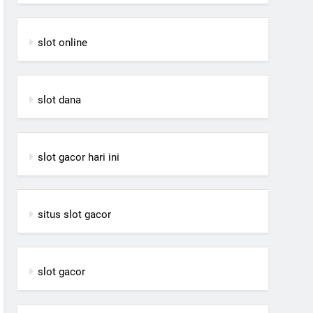
slot online
slot dana
slot gacor hari ini
situs slot gacor
slot gacor