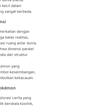
 kecil dalam
ng sangat berbeda.
nsi
terkaitan dengan
a batas realitas,
asi ruang antar dunia.
wa dimensi paralel
ta dari struktur
okémon yang
simbol keseimbangan,
imbulkan kekacauan.
Pokémon
lorasi cerita yang
ik berskala kosmik,