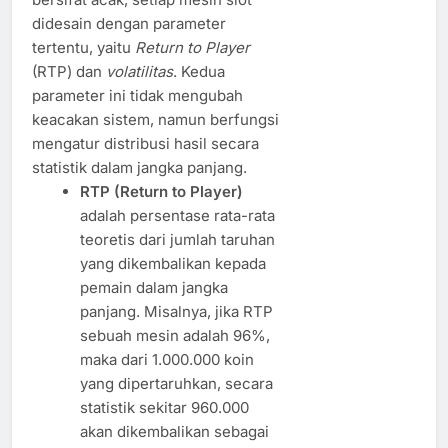
didesain dengan parameter
tertentu, yaitu
Return to Player
(RTP) dan
volatilitas
. Kedua
parameter ini tidak mengubah
keacakan sistem, namun berfungsi
mengatur distribusi hasil secara
statistik dalam jangka panjang.
RTP (Return to Player)
adalah persentase rata-rata
teoretis dari jumlah taruhan
yang dikembalikan kepada
pemain dalam jangka
panjang. Misalnya, jika RTP
sebuah mesin adalah 96%,
maka dari 1.000.000 koin
yang dipertaruhkan, secara
statistik sekitar 960.000
akan dikembalikan sebagai