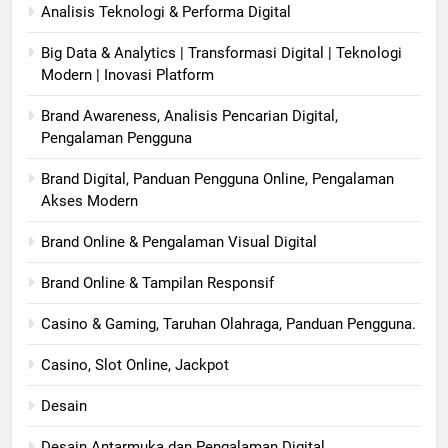
Analisis Teknologi & Performa Digital
Big Data & Analytics | Transformasi Digital | Teknologi
Modern | Inovasi Platform
Brand Awareness, Analisis Pencarian Digital,
Pengalaman Pengguna
Brand Digital, Panduan Pengguna Online, Pengalaman
Akses Modern
Brand Online & Pengalaman Visual Digital
Brand Online & Tampilan Responsif
Casino & Gaming, Taruhan Olahraga, Panduan Pengguna.
Casino, Slot Online, Jackpot
Desain
Desain Antarmuka dan Pengalaman Digital