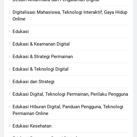
Digitalisasi Mahasiswa, Teknologi Interaktif, Gaya Hidup
Online
Edukasi
Edukasi & Keamanan Digital
Edukasi & Strategi Permainan
Edukasi & Teknologi Digital
Edukasi dan Strategi
Edukasi Digital, Teknologi Permainan, Perilaku Pengguna
Edukasi Hiburan Digital, Panduan Pengguna, Teknologi
Permainan Online
Edukasi Kesehatan