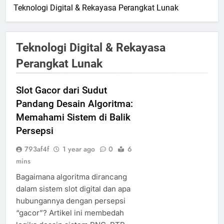
Teknologi Digital & Rekayasa Perangkat Lunak
Teknologi Digital & Rekayasa
Perangkat Lunak
Slot Gacor dari Sudut
Pandang Desain Algoritma:
Memahami Sistem di Balik
Persepsi
793af4f
1 year ago
0
6
mins
Bagaimana algoritma dirancang
dalam sistem slot digital dan apa
hubungannya dengan persepsi
“gacor”? Artikel ini membedah