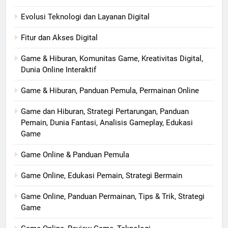
Evolusi Teknologi dan Layanan Digital
Fitur dan Akses Digital
Game & Hiburan, Komunitas Game, Kreativitas Digital,
Dunia Online Interaktif
Game & Hiburan, Panduan Pemula, Permainan Online
Game dan Hiburan, Strategi Pertarungan, Panduan
Pemain, Dunia Fantasi, Analisis Gameplay, Edukasi
Game
Game Online & Panduan Pemula
Game Online, Edukasi Pemain, Strategi Bermain
Game Online, Panduan Permainan, Tips & Trik, Strategi
Game