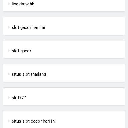
live draw hk
slot gacor hari ini
slot gacor
situs slot thailand
slot777
situs slot gacor hari ini