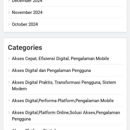
December 2024
November 2024
October 2024
Categories
Akses Cepat, Efisiensi Digital, Pengalaman Mobile
Akses Digital dan Pengalaman Pengguna
Akses Digital Praktis, Transformasi Pengguna, Sistem
Modern
Akses Digital,Performa Platform,Pengalaman Mobile
Akses Digital,Platform Online,Solusi Akses,Pengalaman
Pengguna