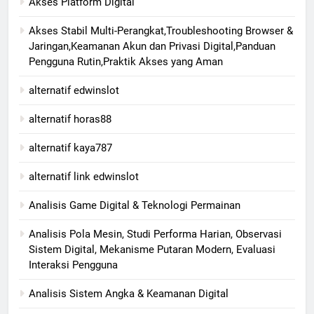
Akses Platform Digital
Akses Stabil Multi-Perangkat,Troubleshooting Browser &
Jaringan,Keamanan Akun dan Privasi Digital,Panduan
Pengguna Rutin,Praktik Akses yang Aman
alternatif edwinslot
alternatif horas88
alternatif kaya787
alternatif link edwinslot
Analisis Game Digital & Teknologi Permainan
Analisis Pola Mesin, Studi Performa Harian, Observasi
Sistem Digital, Mekanisme Putaran Modern, Evaluasi
Interaksi Pengguna
Analisis Sistem Angka & Keamanan Digital