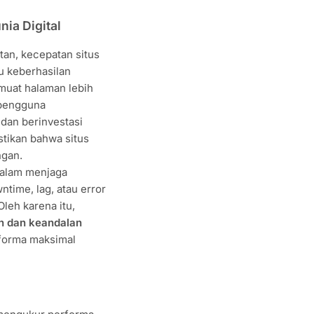
ia Digital
an, kecepatan situs
tu keberhasilan
muat halaman lebih
 pengguna
dan berinvestasi
tikan bahwa situs
ngan.
 dalam menjaga
ntime, lag, atau error
leh karena itu,
n dan keandalan
rforma maksimal