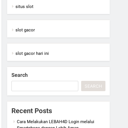
situs slot
slot gacor
slot gacor hari ini
Search
SEARCH
Recent Posts
Cara Melakukan LEBAH4D Login melalui