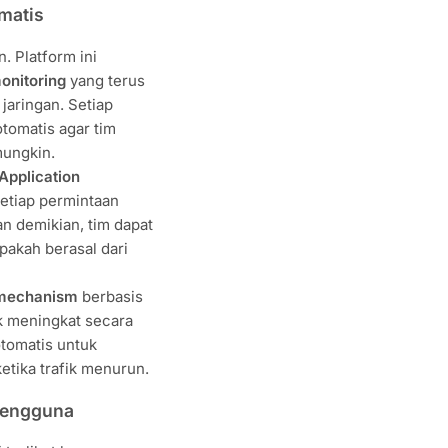
matis
. Platform ini
onitoring
yang terus
jaringan. Setiap
tomatis agar tim
mungkin.
Application
setiap permintaan
n demikian, tim dapat
akah berasal dari
 mechanism
berbasis
ik meningkat secara
otomatis untuk
tika trafik menurun.
Pengguna