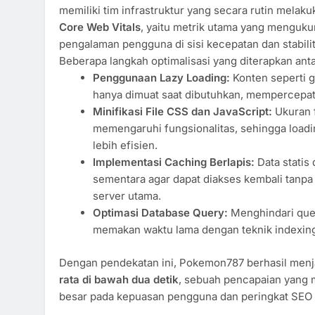
memiliki tim infrastruktur yang secara rutin melak
Core Web Vitals
, yaitu metrik utama yang menguku
pengalaman pengguna di sisi kecepatan dan stabilit
Beberapa langkah optimalisasi yang diterapkan antar
Penggunaan Lazy Loading:
Konten seperti 
hanya dimuat saat dibutuhkan, mempercepat
Minifikasi File CSS dan JavaScript:
Ukuran f
memengaruhi fungsionalitas, sehingga load
lebih efisien.
Implementasi Caching Berlapis:
Data statis
sementara agar dapat diakses kembali tanpa
server utama.
Optimasi Database Query:
Menghindari que
memakan waktu lama dengan teknik indexing
Dengan pendekatan ini, Pokemon787 berhasil men
rata di bawah dua detik
, sebuah pencapaian yang
besar pada kepuasan pengguna dan peringkat SEO 