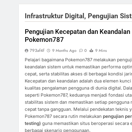
Infrastruktur Digital, Pengujian S
Pengujian Kecepatan dan Keandalan 
Pokemon787
793af4f
9 Months Ago
0
9 Mins
Pelajari bagaimana Pokemon787 melakukan penguj
keandalan sistem untuk memastikan performa opti
cepat, serta stabilitas akses di berbagai kondisi ja
Kecepatan dan keandalan adalah dua elemen kunc
kualitas pengalaman pengguna di dunia digital. Dal
seperti Pokemon787, keduanya menjadi fondasi ut
stabilitas sistem dan memastikan setiap pengguna
cepat tanpa gangguan. Melalui pendekatan teknis y
Pokemon787 secara rutin melakukan
pengujian pe
testing)
guna memastikan situs beroperasi secara e
berbagai skenario penggunaan.