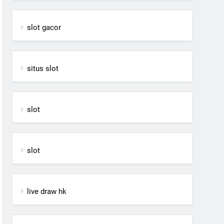
slot gacor
situs slot
slot
slot
live draw hk