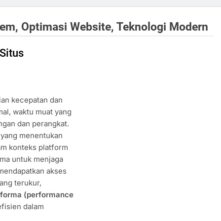
istem, Optimasi Website, Teknologi Modern
Situs
ian kecepatan dan
mal, waktu muat yang
ringan dan perangkat.
i yang menentukan
am konteks platform
ama untuk menjaga
 mendapatkan akses
ang terukur,
rforma (performance
fisien dalam