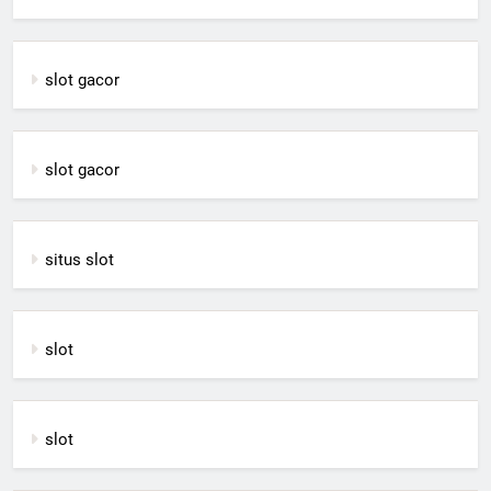
slot gacor
slot gacor
situs slot
slot
slot