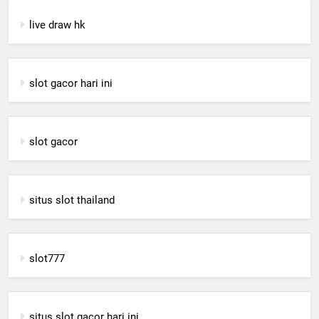
live draw hk
slot gacor hari ini
slot gacor
situs slot thailand
slot777
situs slot gacor hari ini