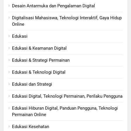
Desain Antarmuka dan Pengalaman Digital
Digitalisasi Mahasiswa, Teknologi Interaktif, Gaya Hidup
Online
Edukasi
Edukasi & Keamanan Digital
Edukasi & Strategi Permainan
Edukasi & Teknologi Digital
Edukasi dan Strategi
Edukasi Digital, Teknologi Permainan, Perilaku Pengguna
Edukasi Hiburan Digital, Panduan Pengguna, Teknologi
Permainan Online
Edukasi Kesehatan