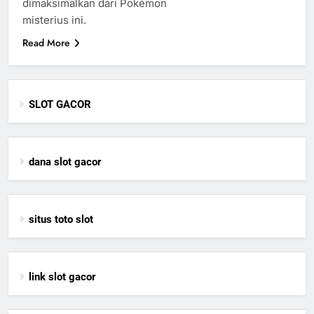
dimaksimalkan dari Pokémon
misterius ini.
Read More
SLOT GACOR
dana slot gacor
situs toto slot
link slot gacor