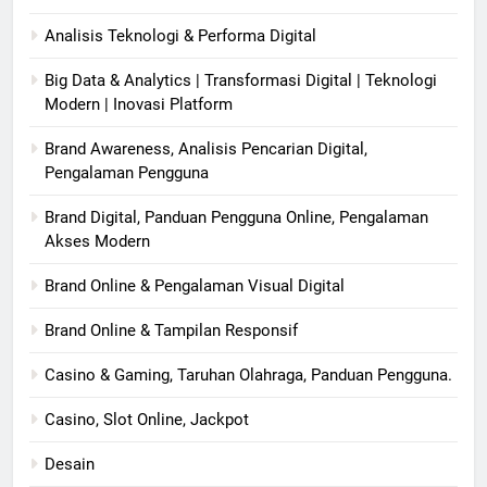
Analisis Teknologi & Performa Digital
Big Data & Analytics | Transformasi Digital | Teknologi
Modern | Inovasi Platform
Brand Awareness, Analisis Pencarian Digital,
Pengalaman Pengguna
Brand Digital, Panduan Pengguna Online, Pengalaman
Akses Modern
Brand Online & Pengalaman Visual Digital
Brand Online & Tampilan Responsif
Casino & Gaming, Taruhan Olahraga, Panduan Pengguna.
Casino, Slot Online, Jackpot
Desain