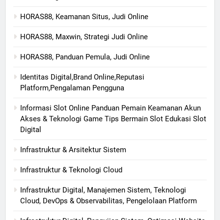
HORAS88, Keamanan Situs, Judi Online
HORAS88, Maxwin, Strategi Judi Online
HORAS88, Panduan Pemula, Judi Online
Identitas Digital,Brand Online,Reputasi
Platform,Pengalaman Pengguna
Informasi Slot Online Panduan Pemain Keamanan Akun
Akses & Teknologi Game Tips Bermain Slot Edukasi Slot
Digital
Infrastruktur & Arsitektur Sistem
Infrastruktur & Teknologi Cloud
Infrastruktur Digital, Manajemen Sistem, Teknologi
Cloud, DevOps & Observabilitas, Pengelolaan Platform