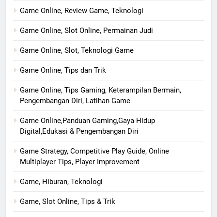
Game Online, Review Game, Teknologi
Game Online, Slot Online, Permainan Judi
Game Online, Slot, Teknologi Game
Game Online, Tips dan Trik
Game Online, Tips Gaming, Keterampilan Bermain,
Pengembangan Diri, Latihan Game
Game Online,Panduan Gaming,Gaya Hidup
Digital,Edukasi & Pengembangan Diri
Game Strategy, Competitive Play Guide, Online
Multiplayer Tips, Player Improvement
Game, Hiburan, Teknologi
Game, Slot Online, Tips & Trik