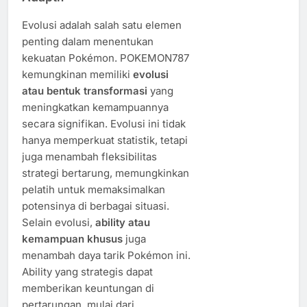
Evolusi adalah salah satu elemen
penting dalam menentukan
kekuatan Pokémon. POKEMON787
kemungkinan memiliki
evolusi
atau bentuk transformasi
yang
meningkatkan kemampuannya
secara signifikan. Evolusi ini tidak
hanya memperkuat statistik, tetapi
juga menambah fleksibilitas
strategi bertarung, memungkinkan
pelatih untuk memaksimalkan
potensinya di berbagai situasi.
Selain evolusi,
ability atau
kemampuan khusus
juga
menambah daya tarik Pokémon ini.
Ability yang strategis dapat
memberikan keuntungan di
pertarungan, mulai dari