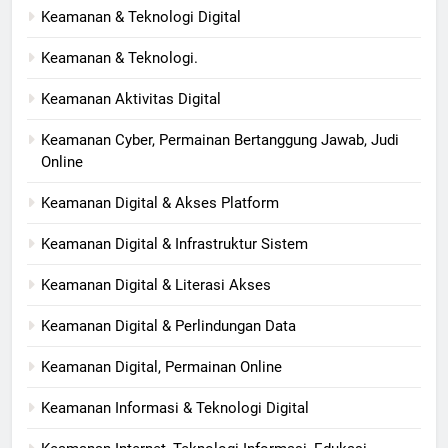
Keamanan & Teknologi Digital
Keamanan & Teknologi.
Keamanan Aktivitas Digital
Keamanan Cyber, Permainan Bertanggung Jawab, Judi
Online
Keamanan Digital & Akses Platform
Keamanan Digital & Infrastruktur Sistem
Keamanan Digital & Literasi Akses
Keamanan Digital & Perlindungan Data
Keamanan Digital, Permainan Online
Keamanan Informasi & Teknologi Digital