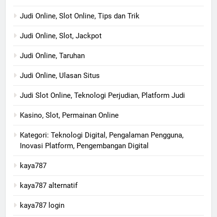
Judi Online, Slot Online, Tips dan Trik
Judi Online, Slot, Jackpot
Judi Online, Taruhan
Judi Online, Ulasan Situs
Judi Slot Online, Teknologi Perjudian, Platform Judi
Kasino, Slot, Permainan Online
Kategori: Teknologi Digital, Pengalaman Pengguna,
Inovasi Platform, Pengembangan Digital
kaya787
kaya787 alternatif
kaya787 login