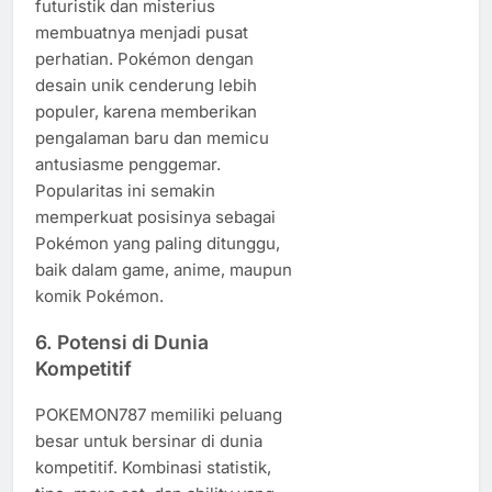
futuristik dan misterius
membuatnya menjadi pusat
perhatian. Pokémon dengan
desain unik cenderung lebih
populer, karena memberikan
pengalaman baru dan memicu
antusiasme penggemar.
Popularitas ini semakin
memperkuat posisinya sebagai
Pokémon yang paling ditunggu,
baik dalam game, anime, maupun
komik Pokémon.
6. Potensi di Dunia
Kompetitif
POKEMON787 memiliki peluang
besar untuk bersinar di dunia
kompetitif. Kombinasi statistik,