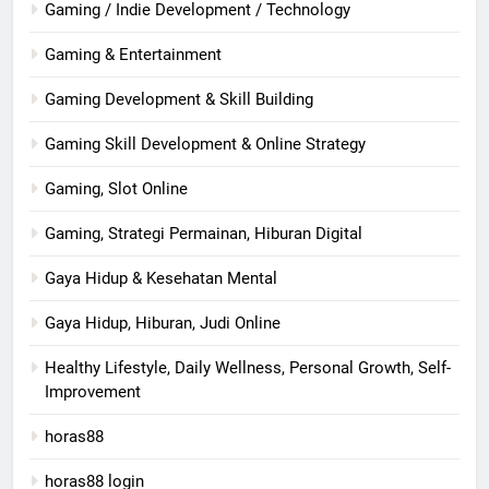
Gaming / Indie Development / Technology
Gaming & Entertainment
Gaming Development & Skill Building
Gaming Skill Development & Online Strategy
Gaming, Slot Online
Gaming, Strategi Permainan, Hiburan Digital
Gaya Hidup & Kesehatan Mental
Gaya Hidup, Hiburan, Judi Online
Healthy Lifestyle, Daily Wellness, Personal Growth, Self-
Improvement
horas88
horas88 login