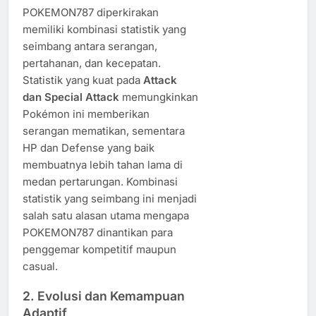
POKEMON787 diperkirakan
memiliki kombinasi statistik yang
seimbang antara serangan,
pertahanan, dan kecepatan.
Statistik yang kuat pada
Attack
dan Special Attack
memungkinkan
Pokémon ini memberikan
serangan mematikan, sementara
HP dan Defense yang baik
membuatnya lebih tahan lama di
medan pertarungan. Kombinasi
statistik yang seimbang ini menjadi
salah satu alasan utama mengapa
POKEMON787 dinantikan para
penggemar kompetitif maupun
casual.
2. Evolusi dan Kemampuan
Adaptif