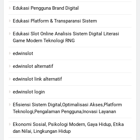
Edukasi Pengguna Brand Digital
Edukasi Platform & Transparansi Sistem
Edukasi Slot Online Analisis Sistem Digital Literasi
Game Modern Teknologi RNG
edwinslot
edwinslot alternatif
edwinslot link alternatif
edwinslot login
Efisiensi Sistem Digital,Optimalisasi Akses,Platform
Teknologi,Pengalaman Pengguna,Inovasi Layanan
Ekonomi Sosial, Psikologi Modern, Gaya Hidup, Etika
dan Nilai, Lingkungan Hidup