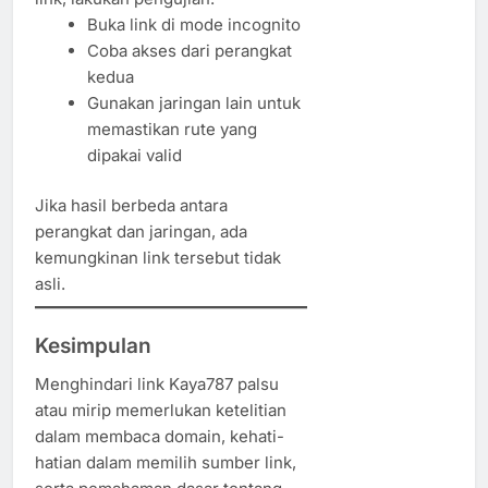
Buka link di mode incognito
Coba akses dari perangkat
kedua
Gunakan jaringan lain untuk
memastikan rute yang
dipakai valid
Jika hasil berbeda antara
perangkat dan jaringan, ada
kemungkinan link tersebut tidak
asli.
Kesimpulan
Menghindari link Kaya787 palsu
atau mirip memerlukan ketelitian
dalam membaca domain, kehati-
hatian dalam memilih sumber link,