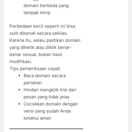
domain berbeda yang
tampak mirip
Perbedaan kecil seperti ini bisa
sulit dikenali secara sekilas.
Karena itu, selalu pastikan domain
yang diketik atau diklik benar-
benar sesuai, bukan hasil
modifikasi.
Tips pemeriksaan cepat:
Baca domain secara
perlahan
Hindari mengklik link dari
pesan yang tidak jelas
Cocokkan domain dengan
versi yang sudah Anda
ketahui aman