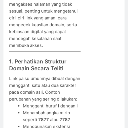
mengakses halaman yang tidak
sesuai, penting untuk mengetahui
ciri-ciri link yang aman, cara
mengecek keaslian domain, serta
kebiasaan digital yang dapat
mencegah kesalahan saat
membuka akses.
1. Perhatikan Struktur
Domain Secara Teliti
Link palsu umumnya dibuat dengan
mengganti satu atau dua karakter
pada domain asli. Contoh
perubahan yang sering dilakukan:
Mengganti huruf
i
dengan
l
Menambah angka mirip
seperti
7877
atau
7787
Menggunakan ekstensi