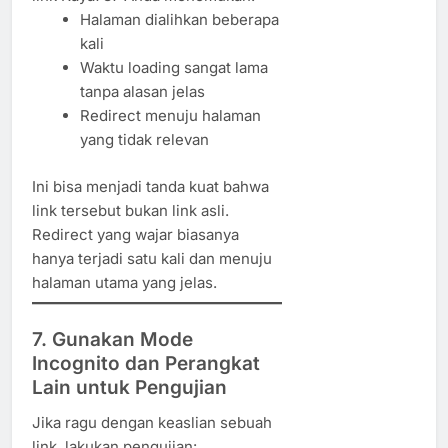
Halaman dialihkan beberapa
kali
Waktu loading sangat lama
tanpa alasan jelas
Redirect menuju halaman
yang tidak relevan
Ini bisa menjadi tanda kuat bahwa
link tersebut bukan link asli.
Redirect yang wajar biasanya
hanya terjadi satu kali dan menuju
halaman utama yang jelas.
7. Gunakan Mode
Incognito dan Perangkat
Lain untuk Pengujian
Jika ragu dengan keaslian sebuah
link, lakukan pengujian: