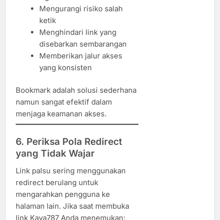
Mengurangi risiko salah
ketik
Menghindari link yang
disebarkan sembarangan
Memberikan jalur akses
yang konsisten
Bookmark adalah solusi sederhana
namun sangat efektif dalam
menjaga keamanan akses.
6. Periksa Pola Redirect
yang Tidak Wajar
Link palsu sering menggunakan
redirect berulang untuk
mengarahkan pengguna ke
halaman lain. Jika saat membuka
link Kaya787 Anda menemukan: