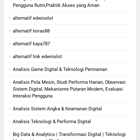
Pengguna Rutin,Praktik Akses yang Aman
alternatif edwinslot
alternatif horas88
alternatif kaya787
alternatif link edwinslot
Analisis Game Digital & Teknologi Permainan
Analisis Pola Mesin, Studi Performa Harian, Observasi
Sistem Digital, Mekanisme Putaran Modern, Evaluasi
Interaksi Pengguna
Analisis Sistem Angka & Keamanan Digital
Analisis Teknologi & Performa Digital
Big Data & Analytics | Transformasi Digital | Teknologi