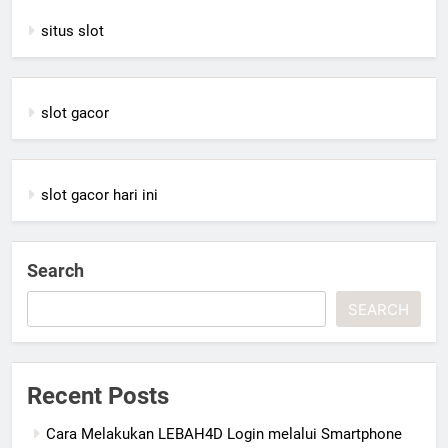
situs slot
slot gacor
slot gacor hari ini
Search
SEARCH
Recent Posts
Cara Melakukan LEBAH4D Login melalui Smartphone