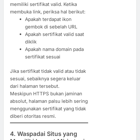
memiliki sertifikat valid. Ketika
membuka link, periksa hal berikut:
Apakah terdapat ikon
gembok di sebelah URL
Apakah sertifikat valid saat
diklik
Apakah nama domain pada
sertifikat sesuai
Jika sertifikat tidak valid atau tidak
sesuai, sebaiknya segera keluar
dari halaman tersebut.
Meskipun HTTPS bukan jaminan
absolut, halaman palsu lebih sering
menggunakan sertifikat yang tidak
diberi otoritas resmi.
4. Waspadai Situs yang