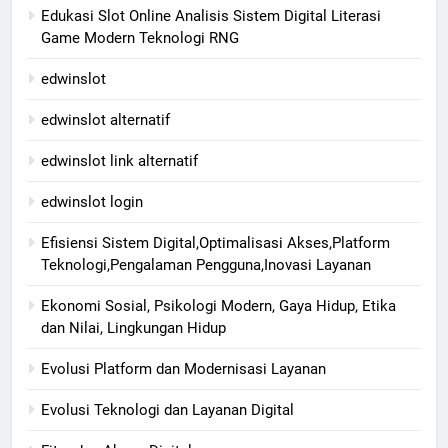
Edukasi Slot Online Analisis Sistem Digital Literasi
Game Modern Teknologi RNG
edwinslot
edwinslot alternatif
edwinslot link alternatif
edwinslot login
Efisiensi Sistem Digital,Optimalisasi Akses,Platform
Teknologi,Pengalaman Pengguna,Inovasi Layanan
Ekonomi Sosial, Psikologi Modern, Gaya Hidup, Etika
dan Nilai, Lingkungan Hidup
Evolusi Platform dan Modernisasi Layanan
Evolusi Teknologi dan Layanan Digital