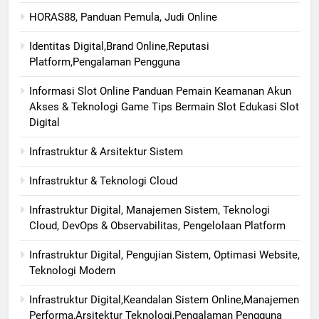
HORAS88, Panduan Pemula, Judi Online
Identitas Digital,Brand Online,Reputasi
Platform,Pengalaman Pengguna
Informasi Slot Online Panduan Pemain Keamanan Akun
Akses & Teknologi Game Tips Bermain Slot Edukasi Slot
Digital
Infrastruktur & Arsitektur Sistem
Infrastruktur & Teknologi Cloud
Infrastruktur Digital, Manajemen Sistem, Teknologi
Cloud, DevOps & Observabilitas, Pengelolaan Platform
Infrastruktur Digital, Pengujian Sistem, Optimasi Website,
Teknologi Modern
Infrastruktur Digital,Keandalan Sistem Online,Manajemen
Performa,Arsitektur Teknologi,Pengalaman Pengguna