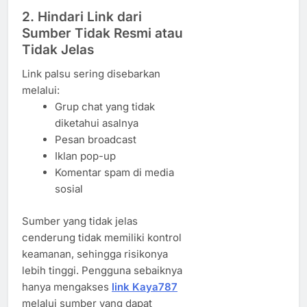
2. Hindari Link dari
Sumber Tidak Resmi atau
Tidak Jelas
Link palsu sering disebarkan
melalui:
Grup chat yang tidak
diketahui asalnya
Pesan broadcast
Iklan pop-up
Komentar spam di media
sosial
Sumber yang tidak jelas
cenderung tidak memiliki kontrol
keamanan, sehingga risikonya
lebih tinggi. Pengguna sebaiknya
hanya mengakses
link Kaya787
melalui sumber yang dapat