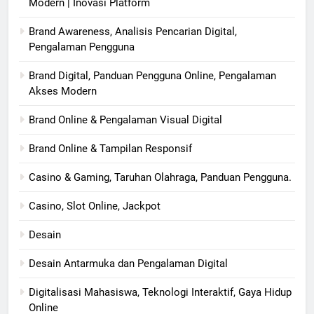
Modern | Inovasi Platform
Brand Awareness, Analisis Pencarian Digital,
Pengalaman Pengguna
Brand Digital, Panduan Pengguna Online, Pengalaman
Akses Modern
Brand Online & Pengalaman Visual Digital
Brand Online & Tampilan Responsif
Casino & Gaming, Taruhan Olahraga, Panduan Pengguna.
Casino, Slot Online, Jackpot
Desain
Desain Antarmuka dan Pengalaman Digital
Digitalisasi Mahasiswa, Teknologi Interaktif, Gaya Hidup
Online