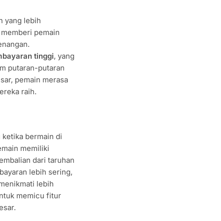
n yang lebih
g memberi pemain
enangan.
mbayaran tinggi
, yang
am putaran-putaran
esar, pemain merasa
reka raih.
 ketika bermain di
emain memiliki
mbalian dari taruhan
yaran lebih sering,
menikmati lebih
untuk memicu fitur
esar.