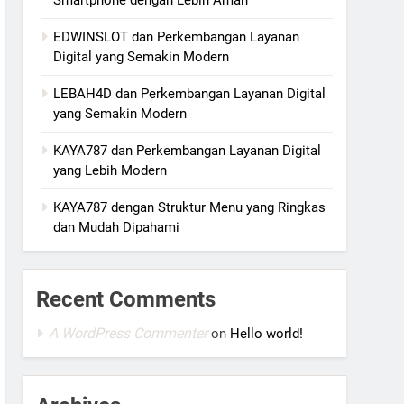
Smartphone dengan Lebih Aman
EDWINSLOT dan Perkembangan Layanan
Digital yang Semakin Modern
LEBAH4D dan Perkembangan Layanan Digital
yang Semakin Modern
KAYA787 dan Perkembangan Layanan Digital
yang Lebih Modern
KAYA787 dengan Struktur Menu yang Ringkas
dan Mudah Dipahami
Recent Comments
A WordPress Commenter
on
Hello world!