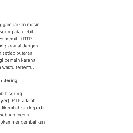
enggambarkan mesin
ering atau lebih
nya memiliki RTP
 yang sesuai dengan
setiap putaran
agi pemain karena
 waktu tertentu.
h Sering
ebih sering
ayer)
. RTP adalah
n dikembalikan kepada
a sebuah mesin
arapkan mengembalikan