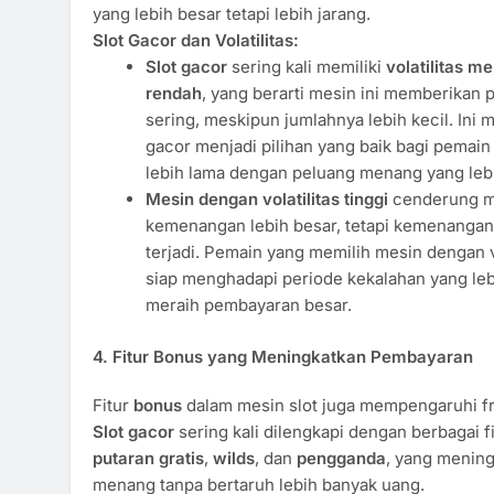
yang lebih besar tetapi lebih jarang.
Slot Gacor dan Volatilitas:
Slot gacor
sering kali memiliki
volatilitas m
rendah
, yang berarti mesin ini memberikan 
sering, meskipun jumlahnya lebih kecil. Ini
gacor menjadi pilihan yang baik bagi pemain
lebih lama dengan peluang menang yang lebi
Mesin dengan volatilitas tinggi
cenderung m
kemenangan lebih besar, tetapi kemenangan 
terjadi. Pemain yang memilih mesin dengan vo
siap menghadapi periode kekalahan yang le
meraih pembayaran besar.
4.
Fitur Bonus yang Meningkatkan Pembayaran
Fitur
bonus
dalam mesin slot juga mempengaruhi f
Slot gacor
sering kali dilengkapi dengan berbagai f
putaran gratis
,
wilds
, dan
pengganda
, yang menin
menang tanpa bertaruh lebih banyak uang.