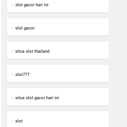
slot gacor hari ini
slot gacor
situs slot thailand
slot777
situs slot gacor hari ini
slot