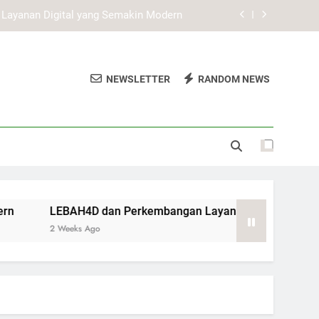
ayanan Digital yang Semakin Modern
ayanan Digital yang Semakin Modern
n Layanan Digital yang Lebih Modern
NEWSLETTER
RANDOM NEWS
e
lalui Smartphone dengan Lebih Aman
ormance. Untuk Performa Optimal Anda.
ayanan Digital yang Semakin Modern
ayanan Digital yang Semakin Modern
n Layanan Digital yang Lebih Modern
LEBAH4D dan Perkembangan Layanan Digital yang Semakin
2 Weeks Ago