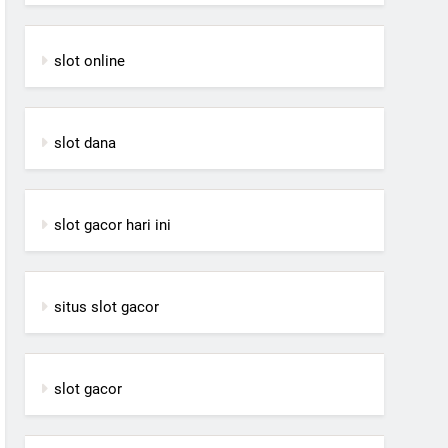
slot online
slot dana
slot gacor hari ini
situs slot gacor
slot gacor