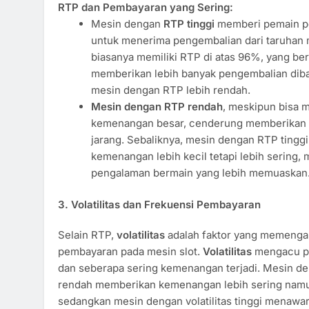
RTP dan Pembayaran yang Sering:
Mesin dengan
RTP tinggi
memberi pemain pe
untuk menerima pengembalian dari taruhan 
biasanya memiliki RTP di atas 96%, yang bera
memberikan lebih banyak pengembalian dib
mesin dengan RTP lebih rendah.
Mesin dengan RTP rendah
, meskipun bisa 
kemenangan besar, cenderung memberikan 
jarang. Sebaliknya, mesin dengan RTP ting
kemenangan lebih kecil tetapi lebih sering,
pengalaman bermain yang lebih memuaskan
3.
Volatilitas dan Frekuensi Pembayaran
Selain RTP,
volatilitas
adalah faktor yang memengar
pembayaran pada mesin slot.
Volatilitas
mengacu pa
dan seberapa sering kemenangan terjadi. Mesin den
rendah memberikan kemenangan lebih sering namun
sedangkan mesin dengan volatilitas tinggi menaw