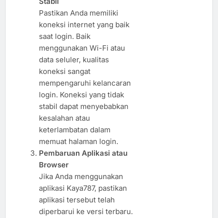
Stabil
Pastikan Anda memiliki
koneksi internet yang baik
saat login. Baik
menggunakan Wi-Fi atau
data seluler, kualitas
koneksi sangat
mempengaruhi kelancaran
login. Koneksi yang tidak
stabil dapat menyebabkan
kesalahan atau
keterlambatan dalam
memuat halaman login.
Pembaruan Aplikasi atau
Browser
Jika Anda menggunakan
aplikasi Kaya787, pastikan
aplikasi tersebut telah
diperbarui ke versi terbaru.