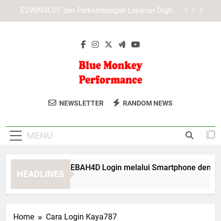
Skip
LEBAH4D dan Perkembangan Layanan Digital
to
yang Semakin Modern
content
KAYA787 dan Perkembangan Layanan Digital yang
Lebih Modern
Cara Melakukan LEBAH4D Login melalui
Smartphone dengan Lebih Aman
EDWINSLOT dan Perkembangan Layanan Digital
yang Semakin Modern
Blue Monkey
Dapatkan Produk Kesehatan Dan
LEBAH4D dan Perkembangan Layanan Digital
NEWSLETTER
RANDOM NEWS
yang Semakin Modern
Performance
Kebugaran Terbaik Di Blue Monkey
KAYA787 dan Perkembangan Layanan Digital yang
Performance. Untuk Performa Optimal
Lebih Modern
MENU
Anda.
ara Melakukan LEBAH4D Login melalui Smartphone dengan L
HEADLINES
Weeks Ago
Home
Cara Login Kaya787