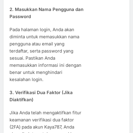
2.
Masukkan Nama Pengguna dan
Password
Pada halaman login, Anda akan
diminta untuk memasukkan nama
pengguna atau email yang
terdaftar, serta password yang
sesuai. Pastikan Anda
memasukkan informasi ini dengan
benar untuk menghindari
kesalahan login.
3.
Verifikasi Dua Faktor (Jika
Diaktifkan)
Jika Anda telah mengaktifkan fitur
keamanan verifikasi dua faktor
(2FA) pada akun Kaya787, Anda