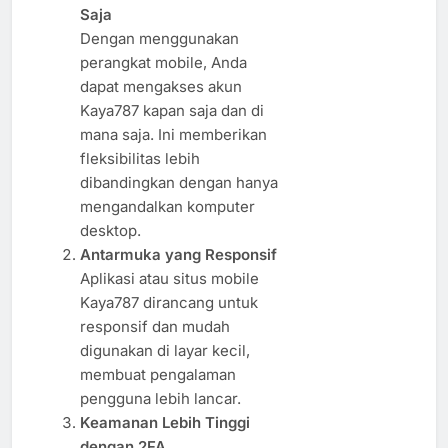
Saja
Dengan menggunakan
perangkat mobile, Anda
dapat mengakses akun
Kaya787 kapan saja dan di
mana saja. Ini memberikan
fleksibilitas lebih
dibandingkan dengan hanya
mengandalkan komputer
desktop.
Antarmuka yang Responsif
Aplikasi atau situs mobile
Kaya787 dirancang untuk
responsif dan mudah
digunakan di layar kecil,
membuat pengalaman
pengguna lebih lancar.
Keamanan Lebih Tinggi
dengan 2FA