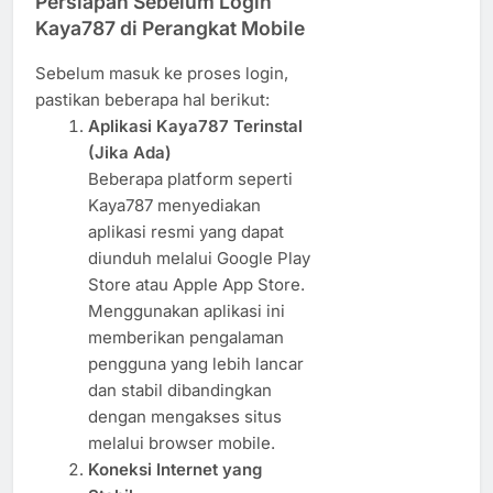
Persiapan Sebelum Login
Kaya787 di Perangkat Mobile
Sebelum masuk ke proses login,
pastikan beberapa hal berikut:
Aplikasi Kaya787 Terinstal
(Jika Ada)
Beberapa platform seperti
Kaya787 menyediakan
aplikasi resmi yang dapat
diunduh melalui Google Play
Store atau Apple App Store.
Menggunakan aplikasi ini
memberikan pengalaman
pengguna yang lebih lancar
dan stabil dibandingkan
dengan mengakses situs
melalui browser mobile.
Koneksi Internet yang