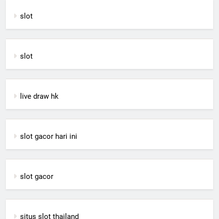
slot
slot
live draw hk
slot gacor hari ini
slot gacor
situs slot thailand