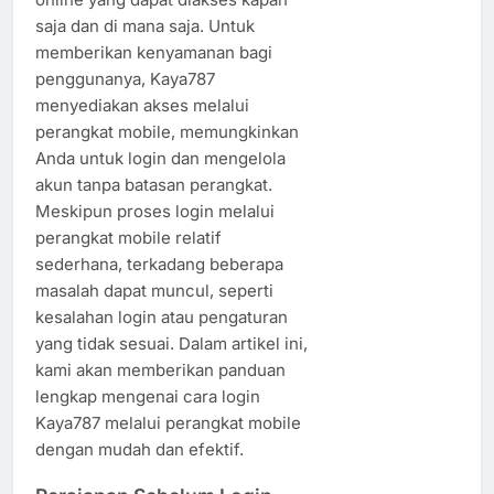
saja dan di mana saja. Untuk
memberikan kenyamanan bagi
penggunanya, Kaya787
menyediakan akses melalui
perangkat mobile, memungkinkan
Anda untuk login dan mengelola
akun tanpa batasan perangkat.
Meskipun proses login melalui
perangkat mobile relatif
sederhana, terkadang beberapa
masalah dapat muncul, seperti
kesalahan login atau pengaturan
yang tidak sesuai. Dalam artikel ini,
kami akan memberikan panduan
lengkap mengenai cara login
Kaya787 melalui perangkat mobile
dengan mudah dan efektif.