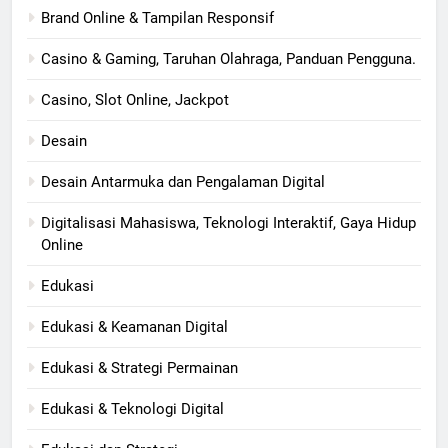
Brand Online & Tampilan Responsif
Casino & Gaming, Taruhan Olahraga, Panduan Pengguna.
Casino, Slot Online, Jackpot
Desain
Desain Antarmuka dan Pengalaman Digital
Digitalisasi Mahasiswa, Teknologi Interaktif, Gaya Hidup
Online
Edukasi
Edukasi & Keamanan Digital
Edukasi & Strategi Permainan
Edukasi & Teknologi Digital