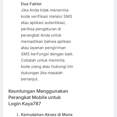
Dua Faktor
Jika Anda tidak menerima
kode verifikasi melalui SMS
atau aplikasi autentikasi,
periksa pengaturan di
perangkat Anda untuk
memastikan bahwa aplikasi
atau layanan pengiriman
SMS berfungsi dengan baik.
Cobalah untuk meminta
kode ulang atau hubungi tim
dukungan jika masalah
berlanjut.
Keuntungan Menggunakan
Perangkat Mobile untuk
Login Kaya787
Kemudahan Akses di Mana