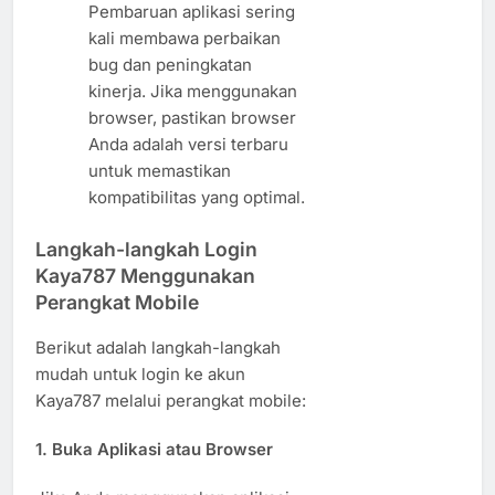
Pembaruan aplikasi sering
kali membawa perbaikan
bug dan peningkatan
kinerja. Jika menggunakan
browser, pastikan browser
Anda adalah versi terbaru
untuk memastikan
kompatibilitas yang optimal.
Langkah-langkah Login
Kaya787 Menggunakan
Perangkat Mobile
Berikut adalah langkah-langkah
mudah untuk login ke akun
Kaya787 melalui perangkat mobile:
1.
Buka Aplikasi atau Browser