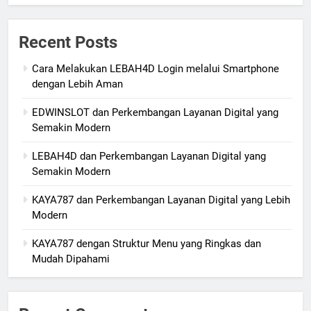
Recent Posts
Cara Melakukan LEBAH4D Login melalui Smartphone
dengan Lebih Aman
EDWINSLOT dan Perkembangan Layanan Digital yang
Semakin Modern
LEBAH4D dan Perkembangan Layanan Digital yang
Semakin Modern
KAYA787 dan Perkembangan Layanan Digital yang Lebih
Modern
KAYA787 dengan Struktur Menu yang Ringkas dan
Mudah Dipahami