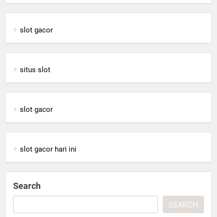
slot gacor
situs slot
slot gacor
slot gacor hari ini
Search
SEARCH