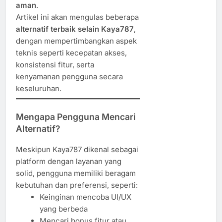
aman
.
Artikel ini akan mengulas beberapa
alternatif terbaik selain Kaya787
,
dengan mempertimbangkan aspek
teknis seperti kecepatan akses,
konsistensi fitur, serta
kenyamanan pengguna secara
keseluruhan.
Mengapa Pengguna Mencari
Alternatif?
Meskipun Kaya787 dikenal sebagai
platform dengan layanan yang
solid, pengguna memiliki beragam
kebutuhan dan preferensi, seperti:
Keinginan mencoba UI/UX
yang berbeda
Mencari bonus fitur atau