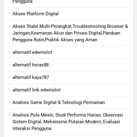
Pengguna
Akses Platform Digital
Akses Stabil Multi-Perangkat,Troubleshooting Browser &
Jaringan,Keamanan Akun dan Privasi Digital,Panduan
Pengguna Rutin,Praktik Akses yang Aman
alternatif edwinslot
alternatif horas88
alternatif kaya787
alternatif link edwinslot
Analisis Game Digital & Teknologi Permainan
Analisis Pola Mesin, Studi Performa Harian, Observasi
Sistem Digital, Mekanisme Putaran Modern, Evaluasi
Interaksi Pengguna