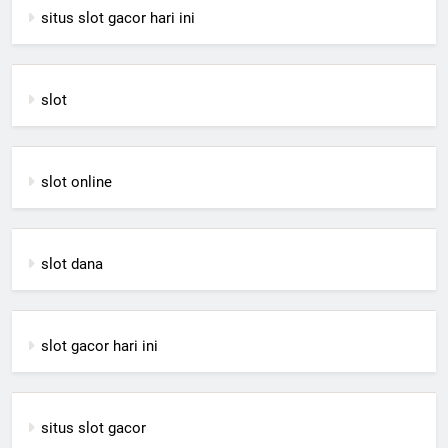
situs slot gacor hari ini
slot
slot online
slot dana
slot gacor hari ini
situs slot gacor