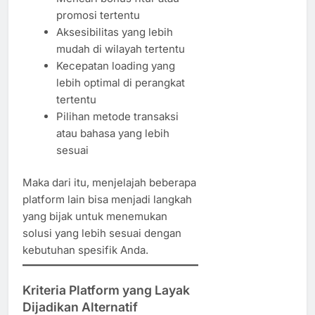
promosi tertentu
Aksesibilitas yang lebih
mudah di wilayah tertentu
Kecepatan loading yang
lebih optimal di perangkat
tertentu
Pilihan metode transaksi
atau bahasa yang lebih
sesuai
Maka dari itu, menjelajah beberapa
platform lain bisa menjadi langkah
yang bijak untuk menemukan
solusi yang lebih sesuai dengan
kebutuhan spesifik Anda.
Kriteria Platform yang Layak
Dijadikan Alternatif