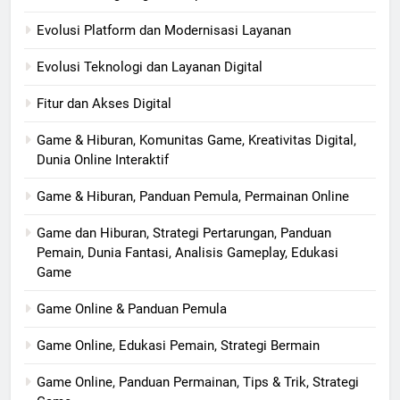
Evolusi Platform dan Modernisasi Layanan
Evolusi Teknologi dan Layanan Digital
Fitur dan Akses Digital
Game & Hiburan, Komunitas Game, Kreativitas Digital,
Dunia Online Interaktif
Game & Hiburan, Panduan Pemula, Permainan Online
Game dan Hiburan, Strategi Pertarungan, Panduan
Pemain, Dunia Fantasi, Analisis Gameplay, Edukasi
Game
Game Online & Panduan Pemula
Game Online, Edukasi Pemain, Strategi Bermain
Game Online, Panduan Permainan, Tips & Trik, Strategi