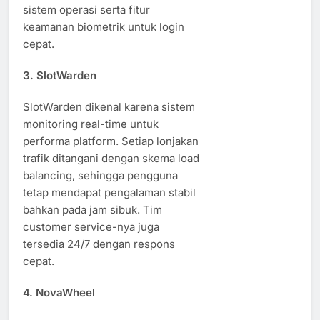
sistem operasi serta fitur
keamanan biometrik untuk login
cepat.
3.
SlotWarden
SlotWarden dikenal karena sistem
monitoring real-time untuk
performa platform. Setiap lonjakan
trafik ditangani dengan skema load
balancing, sehingga pengguna
tetap mendapat pengalaman stabil
bahkan pada jam sibuk. Tim
customer service-nya juga
tersedia 24/7 dengan respons
cepat.
4.
NovaWheel