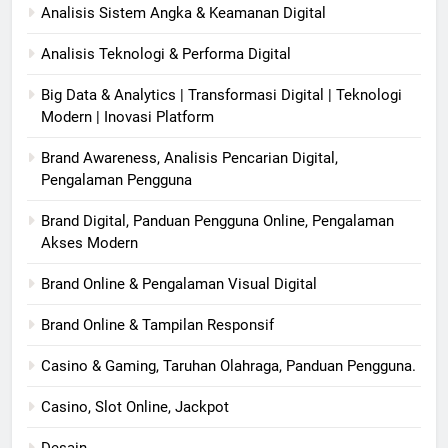
Analisis Sistem Angka & Keamanan Digital
Analisis Teknologi & Performa Digital
Big Data & Analytics | Transformasi Digital | Teknologi
Modern | Inovasi Platform
Brand Awareness, Analisis Pencarian Digital,
Pengalaman Pengguna
Brand Digital, Panduan Pengguna Online, Pengalaman
Akses Modern
Brand Online & Pengalaman Visual Digital
Brand Online & Tampilan Responsif
Casino & Gaming, Taruhan Olahraga, Panduan Pengguna.
Casino, Slot Online, Jackpot