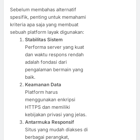
Sebelum membahas alternatif
spesifik, penting untuk memahami
kriteria apa saja yang membuat
sebuah platform layak digunakan:
Stabilitas Sistem
Performa server yang kuat
dan waktu respons rendah
adalah fondasi dari
pengalaman bermain yang
baik.
Keamanan Data
Platform harus
menggunakan enkripsi
HTTPS dan memiliki
kebijakan privasi yang jelas.
Antarmuka Responsif
Situs yang mudah diakses di
berbagai perangkat,