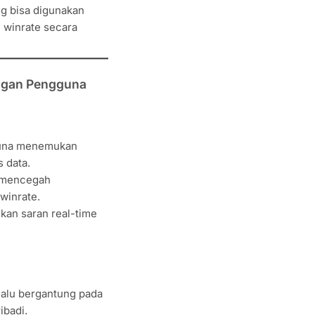
g bisa digunakan
 winrate secara
ngan Pengguna
una menemukan
 data.
 mencegah
winrate.
an saran real-time
lalu bergantung pada
ibadi.