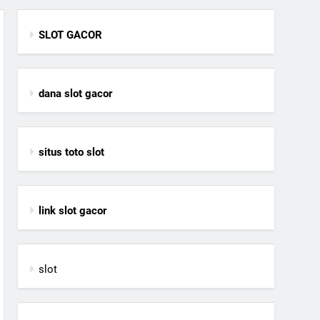
SLOT GACOR
dana slot gacor
situs toto slot
link slot gacor
slot