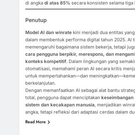
di angka
di atas 85%
secara konsisten selama tiga 
Penutup
Model AI dan winrate
kini menjadi dua entitas yang 
dalam membentuk performa digital tahun 2025. AI t
memengaruhi bagaimana sistem bekerja, tetapi ju
cara pengguna berpikir, merespons, dan mengam
konteks kompetitif
. Dalam lingkungan yang semaki
otomatisasi, memahami peran AI secara kritis menj
untuk mempertahankan—dan meningkatkan—keme
berkelanjutan.
Dengan memanfaatkan AI sebagai alat bantu strateg
total, pengguna dapat menciptakan
keseimbangan 
sistem dan kecakapan manusia
, menjadikan winra
angka, tetapi refleksi dari adaptasi cerdas dalam dun
Read More