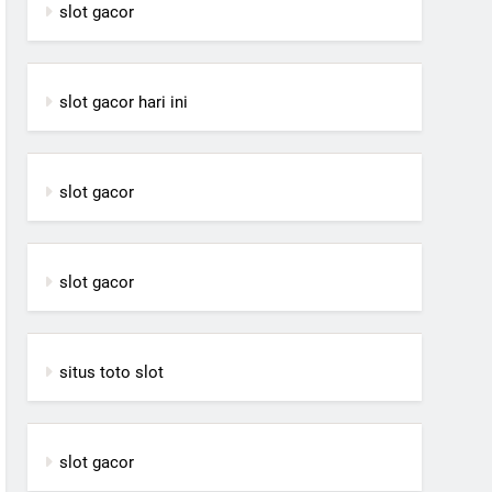
slot gacor
slot gacor hari ini
slot gacor
slot gacor
situs toto slot
slot gacor