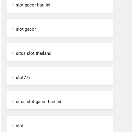
slot gacor hari ini
slot gacor
situs slot thailand
slot777
situs slot gacor hari ini
slot