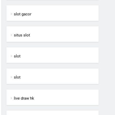
slot gacor
situs slot
slot
slot
live draw hk