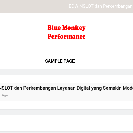
EDWINSLOT dan Perkembangan L
LEBAH4D dan Perkembangan L
KAYA787 dan Perkembanga
e Monkey Performanc
Cara Melakukan LEBAH4D Login me
Produk Kesehatan Dan Kebugaran Terbaik Di Blue Monkey Perf
EDWINSLOT dan Perkembangan L
SAMPLE PAGE
LEBAH4D dan Perkembangan L
KAYA787 dan Perkembanga
erkembangan Layanan Digital yang Semakin Modern
LE
2 