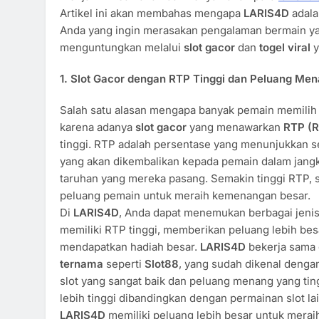
Artikel ini akan membahas mengapa
LARIS4D
adalah
Anda yang ingin merasakan pengalaman bermain y
menguntungkan melalui
slot gacor
dan
togel viral
y
1.
Slot Gacor dengan RTP Tinggi dan Peluang Men
Salah satu alasan mengapa banyak pemain memili
karena adanya
slot gacor
yang menawarkan
RTP (R
tinggi. RTP adalah persentase yang menunjukkan 
yang akan dikembalikan kepada pemain dalam jangka
taruhan yang mereka pasang. Semakin tinggi RTP, 
peluang pemain untuk meraih kemenangan besar.
Di
LARIS4D
, Anda dapat menemukan berbagai jeni
memiliki RTP tinggi, memberikan peluang lebih bes
mendapatkan hadiah besar.
LARIS4D
bekerja sama
ternama
seperti
Slot88
, yang sudah dikenal denga
slot yang sangat baik dan peluang menang yang ti
lebih tinggi dibandingkan dengan permainan slot la
LARIS4D
memiliki peluang lebih besar untuk meraih