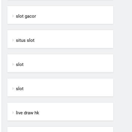
slot gacor
situs slot
slot
slot
live draw hk