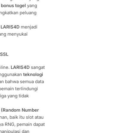
i
bonus togel
yang
ingkatkan peluang
,
LARIS4D
menjadi
ang menyukai
 SSL
line.
LARIS4D
sangat
enggunakan
teknologi
kan bahwa semua data
 pemain terlindungi
iga yang tidak
 (Random Number
n, baik itu slot atau
nya RNG, pemain dapat
manipulasi dan