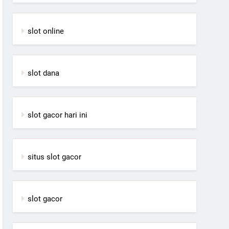
slot online
slot dana
slot gacor hari ini
situs slot gacor
slot gacor