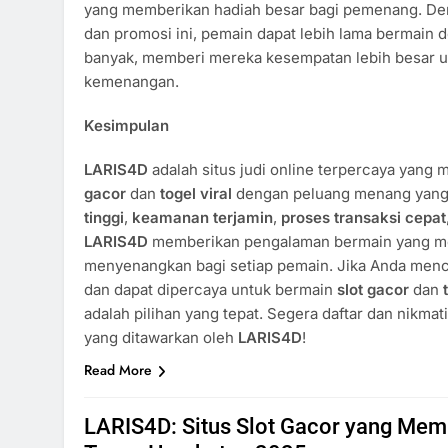
yang memberikan hadiah besar bagi pemenang. D
dan promosi ini, pemain dapat lebih lama bermain 
banyak, memberi mereka kesempatan lebih besar u
kemenangan.
Kesimpulan
LARIS4D
adalah situs judi online terpercaya yan
gacor
dan
togel viral
dengan peluang menang yang
tinggi
,
keamanan terjamin
,
proses transaksi cepat
LARIS4D
memberikan pengalaman bermain yang m
menyenangkan bagi setiap pemain. Jika Anda menc
dan dapat dipercaya untuk bermain
slot gacor
dan
adalah pilihan yang tepat. Segera daftar dan nikma
yang ditawarkan oleh
LARIS4D
!
Read More
LARIS4D: Situs Slot Gacor yang Me