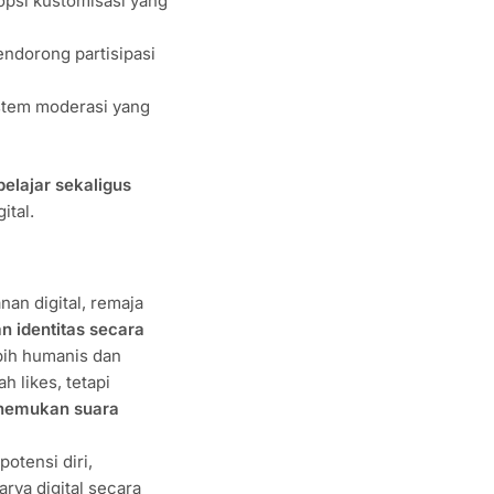
psi kustomisasi yang
dorong partisipasi
tem moderasi yang
elajar sekaligus
ital.
an digital, remaja
 identitas secara
bih humanis dan
h likes, tetapi
enemukan suara
potensi diri,
rya digital secara