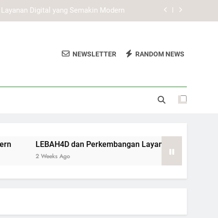
ayanan Digital yang Semakin Modern
ayanan Digital yang Semakin Modern
n Layanan Digital yang Lebih Modern
NEWSLETTER
RANDOM NEWS
e
lalui Smartphone dengan Lebih Aman
ormance. Untuk Performa Optimal Anda.
ayanan Digital yang Semakin Modern
ayanan Digital yang Semakin Modern
n Layanan Digital yang Lebih Modern
EBAH4D dan Perkembangan Layanan Digital yang Semakin M
Weeks Ago