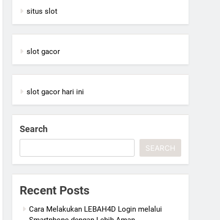
situs slot
slot gacor
slot gacor hari ini
Search
SEARCH
Recent Posts
Cara Melakukan LEBAH4D Login melalui