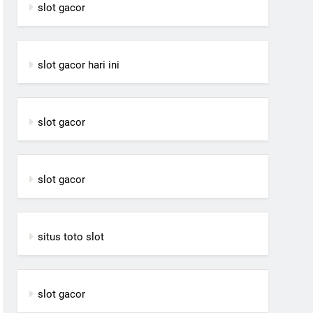
slot gacor
slot gacor hari ini
slot gacor
slot gacor
situs toto slot
slot gacor