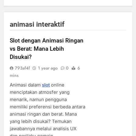
animasi interaktif
Slot dengan Animasi Ringan
vs Berat: Mana Lebih
Disukai?
793af4f
1 year ago
0
6
mins
Animasi dalam
slot
online
menciptakan atmosfer yang
menarik, namun pengguna
memiliki preferensi berbeda antara
animasi ringan dan berat. Mana
yang lebih disukai? Temukan
jawabannya melalui analisis UX
dan perilaku pemain.