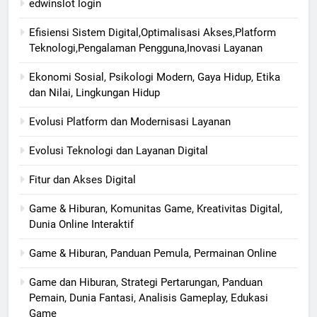
edwinslot login
Efisiensi Sistem Digital,Optimalisasi Akses,Platform
Teknologi,Pengalaman Pengguna,Inovasi Layanan
Ekonomi Sosial, Psikologi Modern, Gaya Hidup, Etika
dan Nilai, Lingkungan Hidup
Evolusi Platform dan Modernisasi Layanan
Evolusi Teknologi dan Layanan Digital
Fitur dan Akses Digital
Game & Hiburan, Komunitas Game, Kreativitas Digital,
Dunia Online Interaktif
Game & Hiburan, Panduan Pemula, Permainan Online
Game dan Hiburan, Strategi Pertarungan, Panduan
Pemain, Dunia Fantasi, Analisis Gameplay, Edukasi
Game