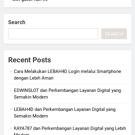
Search
SEARCH
Recent Posts
Cara Melakukan LEBAH4D Login melalui Smartphone
dengan Lebih Aman
EDWINSLOT dan Perkembangan Layanan Digital yang
Semakin Modern
LEBAH4D dan Perkembangan Layanan Digital yang
Semakin Modern
KAYA787 dan Perkembangan Layanan Digital yang Lebih