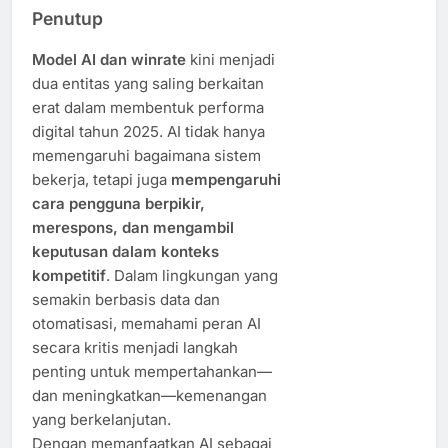
Penutup
Model AI dan winrate
kini menjadi
dua entitas yang saling berkaitan
erat dalam membentuk performa
digital tahun 2025. AI tidak hanya
memengaruhi bagaimana sistem
bekerja, tetapi juga
mempengaruhi
cara pengguna berpikir,
merespons, dan mengambil
keputusan dalam konteks
kompetitif
. Dalam lingkungan yang
semakin berbasis data dan
otomatisasi, memahami peran AI
secara kritis menjadi langkah
penting untuk mempertahankan—
dan meningkatkan—kemenangan
yang berkelanjutan.
Dengan memanfaatkan AI sebagai