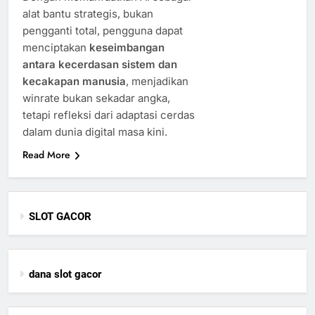
alat bantu strategis, bukan
pengganti total, pengguna dapat
menciptakan
keseimbangan
antara kecerdasan sistem dan
kecakapan manusia
, menjadikan
winrate bukan sekadar angka,
tetapi refleksi dari adaptasi cerdas
dalam dunia digital masa kini.
Read More
SLOT GACOR
dana slot gacor