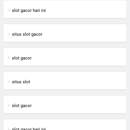
slot gacor hari ini
situs slot gacor
slot gacor
situs slot
slot gacor
slot gacor hari ini