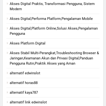
Akses Digital Praktis, Transformasi Pengguna, Sistem
Modern
Akses Digital,Performa Platform,Pengalaman Mobile
Akses Digital,Platform Online,Solusi Akses,Pengalaman
Pengguna
Akses Platform Digital
Akses Stabil Multi-Perangkat,Troubleshooting Browser &
Jaringan,Keamanan Akun dan Privasi Digital,Panduan
Pengguna Rutin,Praktik Akses yang Aman
alternatif edwinslot
alternatif horas88
alternatif kaya787
alternatif link edwinslot