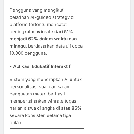
Pengguna yang mengikuti
pelatihan AI-guided strategy di
platform tertentu mencatat
peningkatan
winrate dari 51%
menjadi 62% dalam waktu dua
minggu
, berdasarkan data uji coba
10.000 pengguna.
• Aplikasi Edukatif Interaktif
Sistem yang menerapkan AI untuk
personalisasi soal dan saran
penguatan materi berhasil
mempertahankan winrate tugas
harian siswa di angka
di atas 85%
secara konsisten selama tiga
bulan.