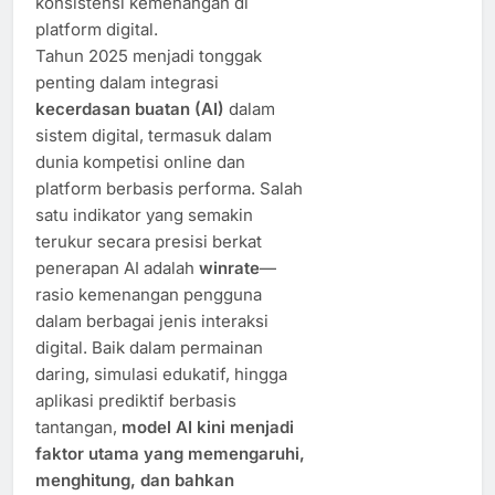
konsistensi kemenangan di
platform digital.
Tahun 2025 menjadi tonggak
penting dalam integrasi
kecerdasan buatan (AI)
dalam
sistem digital, termasuk dalam
dunia kompetisi online dan
platform berbasis performa. Salah
satu indikator yang semakin
terukur secara presisi berkat
penerapan AI adalah
winrate
—
rasio kemenangan pengguna
dalam berbagai jenis interaksi
digital. Baik dalam permainan
daring, simulasi edukatif, hingga
aplikasi prediktif berbasis
tantangan,
model AI kini menjadi
faktor utama yang memengaruhi,
menghitung, dan bahkan