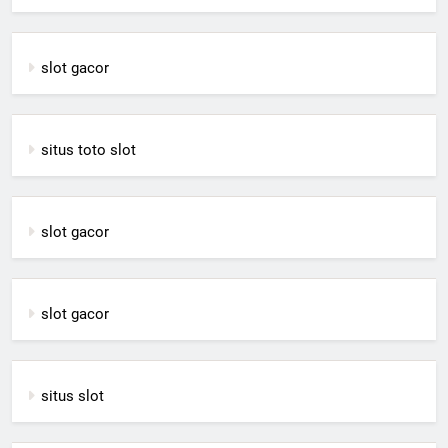
slot gacor
situs toto slot
slot gacor
slot gacor
situs slot