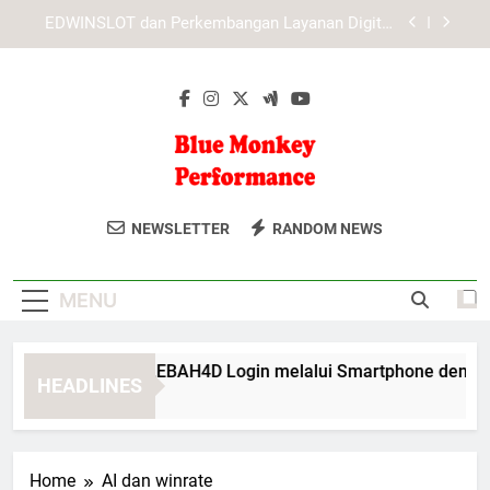
Skip
LEBAH4D dan Perkembangan Layanan Digital
to
yang Semakin Modern
content
KAYA787 dan Perkembangan Layanan Digital yang
Lebih Modern
Cara Melakukan LEBAH4D Login melalui
Smartphone dengan Lebih Aman
EDWINSLOT dan Perkembangan Layanan Digital
yang Semakin Modern
Blue Monkey
Dapatkan Produk Kesehatan Dan
LEBAH4D dan Perkembangan Layanan Digital
NEWSLETTER
RANDOM NEWS
yang Semakin Modern
Performance
Kebugaran Terbaik Di Blue Monkey
KAYA787 dan Perkembangan Layanan Digital yang
Performance. Untuk Performa Optimal
Lebih Modern
MENU
Anda.
ara Melakukan LEBAH4D Login melalui Smartphone dengan L
HEADLINES
Weeks Ago
Home
AI dan winrate