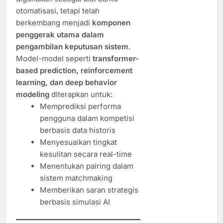
otomatisasi, tetapi telah
berkembang menjadi
komponen
penggerak utama dalam
pengambilan keputusan sistem
.
Model-model seperti
transformer-
based prediction, reinforcement
learning, dan deep behavior
modeling
diterapkan untuk:
Memprediksi performa
pengguna dalam kompetisi
berbasis data historis
Menyesuaikan tingkat
kesulitan secara real-time
Menentukan pairing dalam
sistem matchmaking
Memberikan saran strategis
berbasis simulasi AI