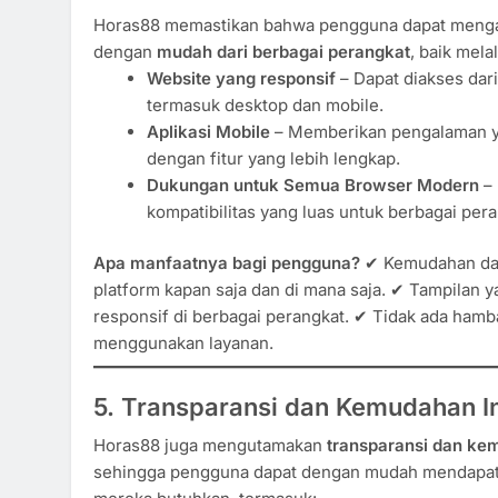
Horas88 memastikan bahwa pengguna dapat menga
dengan
mudah dari berbagai perangkat
, baik melal
Website yang responsif
– Dapat diakses dari
termasuk desktop dan mobile.
Aplikasi Mobile
– Memberikan pengalaman ya
dengan fitur yang lebih lengkap.
Dukungan untuk Semua Browser Modern
– 
kompatibilitas yang luas untuk berbagai pera
Apa manfaatnya bagi pengguna?
✔ Kemudahan da
platform kapan saja dan di mana saja. ✔ Tampilan y
responsif di berbagai perangkat. ✔ Tidak ada hamba
menggunakan layanan.
5. Transparansi dan Kemudahan I
Horas88 juga mengutamakan
transparansi dan ke
sehingga pengguna dapat dengan mudah mendapat