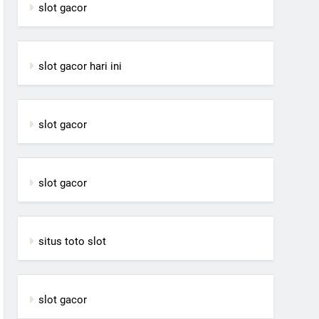
slot gacor
slot gacor hari ini
slot gacor
slot gacor
situs toto slot
slot gacor