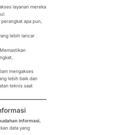
kses layanan mereka
ui:
 perangkat apa pun,
ng lebih lancar
Memastikan
ngkat.
lam mengakses
ang lebih baik dan
tan teknis saat
nformasi
mudahan informasi
,
kan data yang