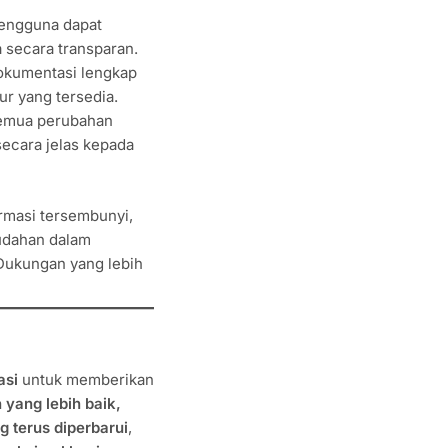
engguna dapat
a secara transparan.
okumentasi lengkap
r yang tersedia.
emua perubahan
secara jelas kepada
rmasi tersembunyi,
udahan dalam
 Dukungan yang lebih
asi
untuk memberikan
yang lebih baik,
g terus diperbarui
,