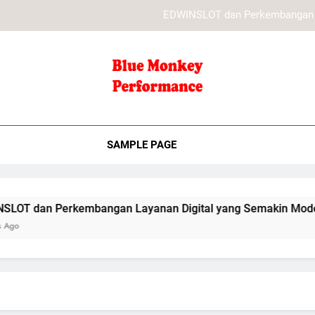
EDWINSLOT dan Perkembangan L
LEBAH4D dan Perkembangan L
KAYA787 dan Perkembanga
e Monkey Performanc
Cara Melakukan LEBAH4D Login me
Produk Kesehatan Dan Kebugaran Terbaik Di Blue Monkey Perf
EDWINSLOT dan Perkembangan L
SAMPLE PAGE
LEBAH4D dan Perkembangan L
KAYA787 dan Perkembanga
erkembangan Layanan Digital yang Semakin Modern
LE
3 