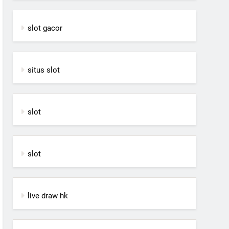
slot gacor
situs slot
slot
slot
live draw hk