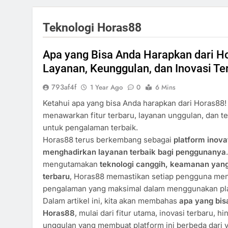
Teknologi Horas88
Apa yang Bisa Anda Harapkan dari H
Layanan, Keunggulan, dan Inovasi Te
793af4f
1 Year Ago
0
6 Mins
Ketahui apa yang bisa Anda harapkan dari Horas88! P
menawarkan fitur terbaru, layanan unggulan, dan t
untuk pengalaman terbaik.
Horas88 terus berkembang sebagai
platform inova
menghadirkan layanan terbaik bagi penggunanya
mengutamakan
teknologi canggih, keamanan yang l
terbaru
, Horas88 memastikan setiap pengguna me
pengalaman yang maksimal dalam menggunakan plat
Dalam artikel ini, kita akan membahas
apa yang bis
Horas88
, mulai dari fitur utama, inovasi terbaru, h
unggulan yang membuat platform ini berbeda dari y