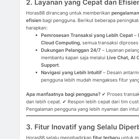
2. Layanan yang Cepat dan Efisie
Horas88 dirancang untuk memberikan
pengalaman
efisien
bagi pengguna. Berikut beberapa peningkat
harapkan:
Pemrosesan Transaksi yang Lebih Cepat
– 
Cloud Computing
, semua transaksi diproses
Dukungan Pelanggan 24/7
– Layanan pelang
membantu kapan saja melalui
Live Chat, AI 
Support
.
Navigasi yang Lebih Intuitif
– Desain antarm
pengguna lebih mudah mengakses fitur yang
Apa manfaatnya bagi pengguna?
✔ Proses transak
dan lebih cepat. ✔ Respon lebih cepat dari tim cus
Pengalaman pengguna yang lebih nyaman dan intuit
3. Fitur Inovatif yang Selalu Diper
Horas88 selalu menghadirkan
fitur terbaru
untuk m