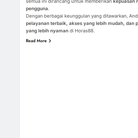
semua ini dirancang untuk memberikan
kepuasan 
pengguna
.
Dengan berbagai keunggulan yang ditawarkan, An
pelayanan terbaik, akses yang lebih mudah, dan 
yang lebih nyaman
di Horas88.
Read More