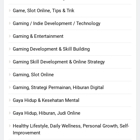
Game, Slot Online, Tips & Trik
Gaming / Indie Development / Technology
Gaming & Entertainment
Gaming Development & Skill Building
Gaming Skill Development & Online Strategy
Gaming, Slot Online
Gaming, Strategi Permainan, Hiburan Digital
Gaya Hidup & Kesehatan Mental
Gaya Hidup, Hiburan, Judi Online
Healthy Lifestyle, Daily Wellness, Personal Growth, Self-
Improvement