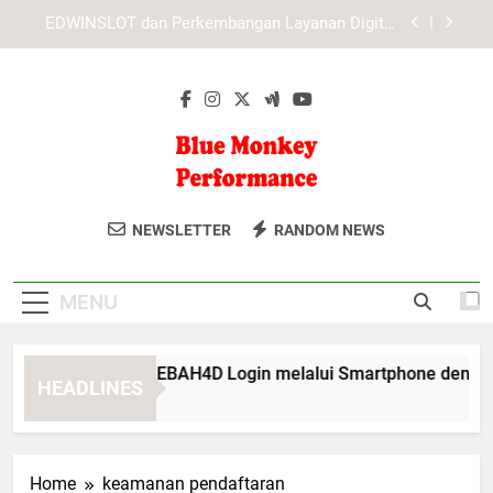
Skip
LEBAH4D dan Perkembangan Layanan Digital
to
yang Semakin Modern
content
KAYA787 dan Perkembangan Layanan Digital yang
Lebih Modern
Cara Melakukan LEBAH4D Login melalui
Smartphone dengan Lebih Aman
EDWINSLOT dan Perkembangan Layanan Digital
yang Semakin Modern
Blue Monkey
Dapatkan Produk Kesehatan Dan
LEBAH4D dan Perkembangan Layanan Digital
NEWSLETTER
RANDOM NEWS
yang Semakin Modern
Performance
Kebugaran Terbaik Di Blue Monkey
KAYA787 dan Perkembangan Layanan Digital yang
Performance. Untuk Performa Optimal
Lebih Modern
MENU
Anda.
ara Melakukan LEBAH4D Login melalui Smartphone dengan L
HEADLINES
Weeks Ago
Home
keamanan pendaftaran