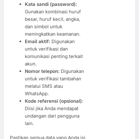
Kata sandi (password):
Gunakan kombinasi huruf
besar, huruf kecil, angka,
dan simbol untuk
meningkatkan keamanan.
Email aktif:
Digunakan
untuk verifikasi dan
komunikasi penting terkait
akun.
Nomor telepon:
Digunakan
untuk verifikasi tambahan
melalui SMS atau
WhatsApp.
Kode referensi (opsional):
Diisi jika Anda mendapat
undangan dari pengguna
lain.
Pastikan semua data yang Anda isi