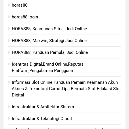
horas88
horas88 login
HORAS88, Keamanan Situs, Judi Online
HORAS88, Maxwin, Strategi Judi Online
HORAS88, Panduan Pemula, Judi Online
Identitas Digital,Brand Online,Reputasi
Platform,Pengalaman Pengguna
Informasi Slot Online Panduan Pemain Keamanan Akun
Akses & Teknologi Game Tips Bermain Slot Edukasi Slot
Digital
Infrastruktur & Arsitektur Sistem
Infrastruktur & Teknologi Cloud