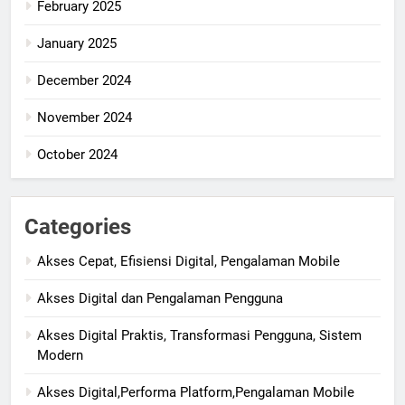
February 2025
January 2025
December 2024
November 2024
October 2024
Categories
Akses Cepat, Efisiensi Digital, Pengalaman Mobile
Akses Digital dan Pengalaman Pengguna
Akses Digital Praktis, Transformasi Pengguna, Sistem
Modern
Akses Digital,Performa Platform,Pengalaman Mobile