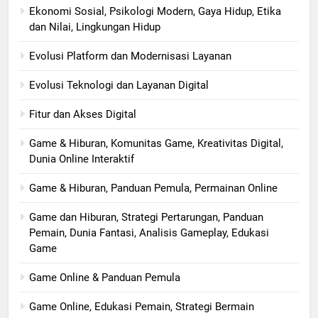
Ekonomi Sosial, Psikologi Modern, Gaya Hidup, Etika
dan Nilai, Lingkungan Hidup
Evolusi Platform dan Modernisasi Layanan
Evolusi Teknologi dan Layanan Digital
Fitur dan Akses Digital
Game & Hiburan, Komunitas Game, Kreativitas Digital,
Dunia Online Interaktif
Game & Hiburan, Panduan Pemula, Permainan Online
Game dan Hiburan, Strategi Pertarungan, Panduan
Pemain, Dunia Fantasi, Analisis Gameplay, Edukasi
Game
Game Online & Panduan Pemula
Game Online, Edukasi Pemain, Strategi Bermain