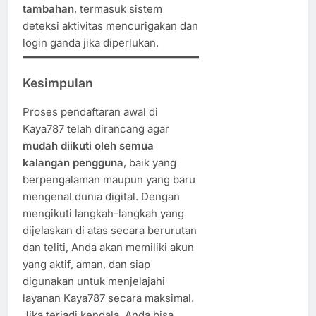
tambahan
, termasuk sistem
deteksi aktivitas mencurigakan dan
login ganda jika diperlukan.
Kesimpulan
Proses pendaftaran awal di
Kaya787 telah dirancang agar
mudah diikuti oleh semua
kalangan pengguna
, baik yang
berpengalaman maupun yang baru
mengenal dunia digital. Dengan
mengikuti langkah-langkah yang
dijelaskan di atas secara berurutan
dan teliti, Anda akan memiliki akun
yang aktif, aman, dan siap
digunakan untuk menjelajahi
layanan Kaya787 secara maksimal.
Jika terjadi kendala, Anda bisa