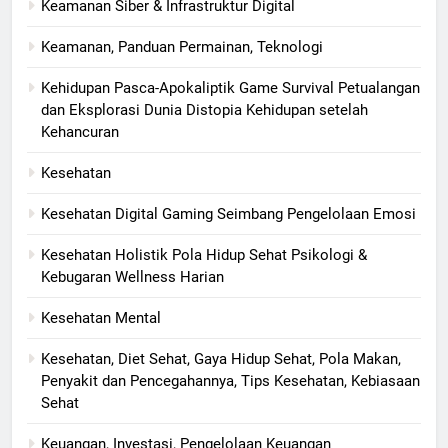
Keamanan Siber & Infrastruktur Digital
Keamanan, Panduan Permainan, Teknologi
Kehidupan Pasca-Apokaliptik Game Survival Petualangan
dan Eksplorasi Dunia Distopia Kehidupan setelah
Kehancuran
Kesehatan
Kesehatan Digital Gaming Seimbang Pengelolaan Emosi
Kesehatan Holistik Pola Hidup Sehat Psikologi &
Kebugaran Wellness Harian
Kesehatan Mental
Kesehatan, Diet Sehat, Gaya Hidup Sehat, Pola Makan,
Penyakit dan Pencegahannya, Tips Kesehatan, Kebiasaan
Sehat
Keuangan, Investasi, Pengelolaan Keuangan