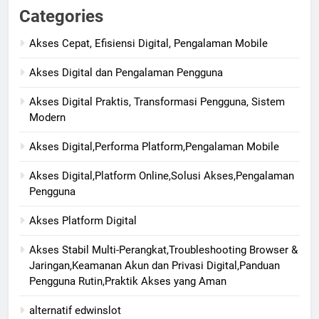
Categories
Akses Cepat, Efisiensi Digital, Pengalaman Mobile
Akses Digital dan Pengalaman Pengguna
Akses Digital Praktis, Transformasi Pengguna, Sistem
Modern
Akses Digital,Performa Platform,Pengalaman Mobile
Akses Digital,Platform Online,Solusi Akses,Pengalaman
Pengguna
Akses Platform Digital
Akses Stabil Multi-Perangkat,Troubleshooting Browser &
Jaringan,Keamanan Akun dan Privasi Digital,Panduan
Pengguna Rutin,Praktik Akses yang Aman
alternatif edwinslot