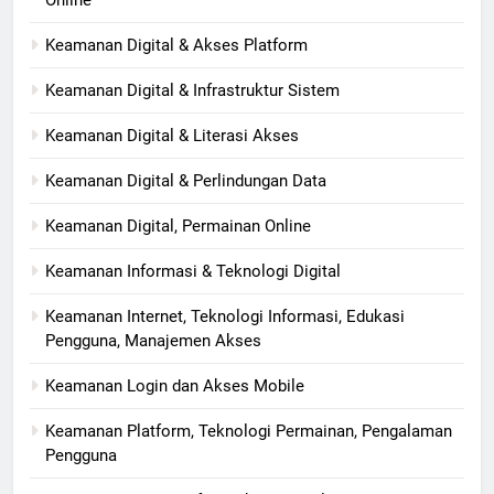
Online
Keamanan Digital & Akses Platform
Keamanan Digital & Infrastruktur Sistem
Keamanan Digital & Literasi Akses
Keamanan Digital & Perlindungan Data
Keamanan Digital, Permainan Online
Keamanan Informasi & Teknologi Digital
Keamanan Internet, Teknologi Informasi, Edukasi
Pengguna, Manajemen Akses
Keamanan Login dan Akses Mobile
Keamanan Platform, Teknologi Permainan, Pengalaman
Pengguna