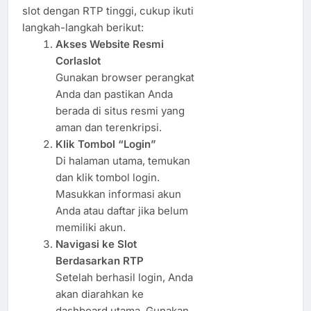
slot dengan RTP tinggi, cukup ikuti
langkah-langkah berikut:
Akses Website Resmi
Corlaslot
Gunakan browser perangkat
Anda dan pastikan Anda
berada di situs resmi yang
aman dan terenkripsi.
Klik Tombol “Login”
Di halaman utama, temukan
dan klik tombol login.
Masukkan informasi akun
Anda atau daftar jika belum
memiliki akun.
Navigasi ke Slot
Berdasarkan RTP
Setelah berhasil login, Anda
akan diarahkan ke
dashboard utama. Gunakan