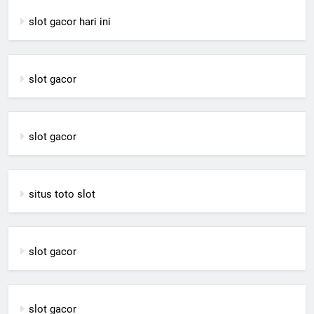
slot gacor hari ini
slot gacor
slot gacor
situs toto slot
slot gacor
slot gacor