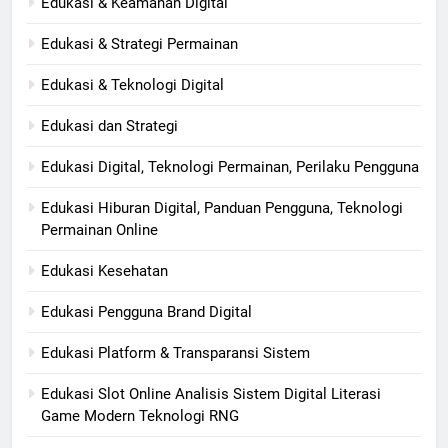
Edukasi & Keamanan Digital
Edukasi & Strategi Permainan
Edukasi & Teknologi Digital
Edukasi dan Strategi
Edukasi Digital, Teknologi Permainan, Perilaku Pengguna
Edukasi Hiburan Digital, Panduan Pengguna, Teknologi
Permainan Online
Edukasi Kesehatan
Edukasi Pengguna Brand Digital
Edukasi Platform & Transparansi Sistem
Edukasi Slot Online Analisis Sistem Digital Literasi
Game Modern Teknologi RNG