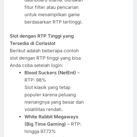
fitur filter atau pencarian
untuk menampilkan game
berdasarkan RTP tertinggi.
Slot dengan RTP Tinggi yang
Tersedia di Corlaslot
Berikut adalah beberapa contoh
slot dengan RTP tinggi yang bisa
Anda coba setelah login:
Blood Suckers (NetEnt)
–
RTP: 98%
Slot klasik yang tetap
populer karena peluang
menangnya yang besar dan
volatilitas rendah.
White Rabbit Megaways
(Big Time Gaming)
– RTP:
hingga 97.72%