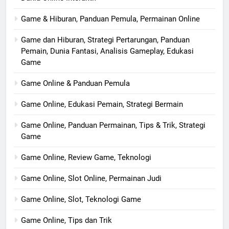
Game & Hiburan, Panduan Pemula, Permainan Online
Game dan Hiburan, Strategi Pertarungan, Panduan
Pemain, Dunia Fantasi, Analisis Gameplay, Edukasi
Game
Game Online & Panduan Pemula
Game Online, Edukasi Pemain, Strategi Bermain
Game Online, Panduan Permainan, Tips & Trik, Strategi
Game
Game Online, Review Game, Teknologi
Game Online, Slot Online, Permainan Judi
Game Online, Slot, Teknologi Game
Game Online, Tips dan Trik