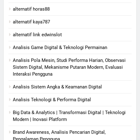
alternatif horas88
alternatif kaya787
alternatif link edwinslot
Analisis Game Digital & Teknologi Permainan
Analisis Pola Mesin, Studi Performa Harian, Observasi
Sistem Digital, Mekanisme Putaran Modern, Evaluasi
Interaksi Pengguna
Analisis Sistem Angka & Keamanan Digital
Analisis Teknologi & Performa Digital
Big Data & Analytics | Transformasi Digital | Teknologi
Modern | Inovasi Platform
Brand Awareness, Analisis Pencarian Digital,
Pengalaman Pengguna