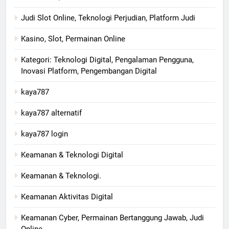
Judi Slot Online, Teknologi Perjudian, Platform Judi
Kasino, Slot, Permainan Online
Kategori: Teknologi Digital, Pengalaman Pengguna,
Inovasi Platform, Pengembangan Digital
kaya787
kaya787 alternatif
kaya787 login
Keamanan & Teknologi Digital
Keamanan & Teknologi.
Keamanan Aktivitas Digital
Keamanan Cyber, Permainan Bertanggung Jawab, Judi