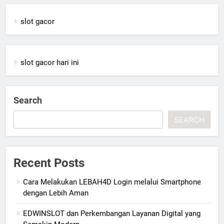
slot gacor
slot gacor hari ini
Search
SEARCH
Recent Posts
Cara Melakukan LEBAH4D Login melalui Smartphone
dengan Lebih Aman
EDWINSLOT dan Perkembangan Layanan Digital yang