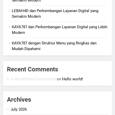
Semakin Modern
LEBAH4D dan Perkembangan Layanan Digital yang
Semakin Modern
KAYA787 dan Perkembangan Layanan Digital yang Lebih
Modern
KAYA787 dengan Struktur Menu yang Ringkas dan
Mudah Dipahami
Recent Comments
A WordPress Commenter
on
Hello world!
Archives
July 2026